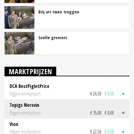
Brij uit twee troggen
Snelle groeiers
MARKTPRIJZEN
DCA BestPigletPrice
Biggen weekprijzen
€ 26,50
€ 0,50
Topigs Norsvin
Biggen weekprijzen
€ 35,00
€ 0,00
Vion
Biggen weekprijzen
€ 22,50
€ 0,50