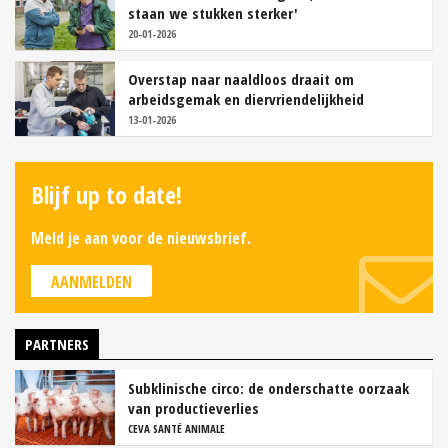
staan we stukken sterker'
20-01-2026
Overstap naar naaldloos draait om
arbeidsgemak en diervriendelijkheid
13-01-2026
Blijf up to date!
Meld je aan voor de nieuwsbrief.
AANMELDEN
PARTNERS
Subklinische circo: de onderschatte oorzaak
van productieverlies
CEVA SANTÉ ANIMALE