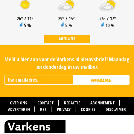
26
°
/ 11
°
29
°
/ 15
°
26
°
/ 17
°
5 %
5 %
10 %
MEER WEER
Meld u hier aan voor de Varkens.nl nieuwsbrief! Maandag
en donderdag in uw mailbox
AANMELDEN
OVER ONS
CONTACT
REDACTIE
ABONNEMENT
ADVERTEREN
RSS
PRIVACY
COOKIES
DISCLAIMER