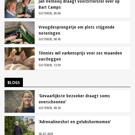
Jan Vernooij draagt voorzittersrol over op
Bart Camps
GISTEREN, 06:00
Vreugdesprongetje om plots stijgende
noteringen
GISTEREN, 08:45
Tönnies wil varkensprijs voor zes maanden
vastleggen
GISTEREN, 13:59
BLOGS
‘Gevaarlijkste bezoeker draagt soms
overschoenen’
GISTEREN, 08:30
‘Adrenalineshot en gelukshormomen’
30-07-2026