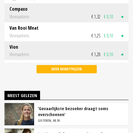
Compaxo
Vleesvarkens
€ 1,32
€ 0,10
Van Rooi Meat
Vleesvarkens
€ 1,25
€ 0,10
Vion
Vleesvarkens
€ 1,28
€ 0,10
MEER MARKTPRIJZEN
MEEST GELEZEN
‘Gevaarlijkste bezoeker draagt soms
overschoenen’
GISTEREN, 08:30