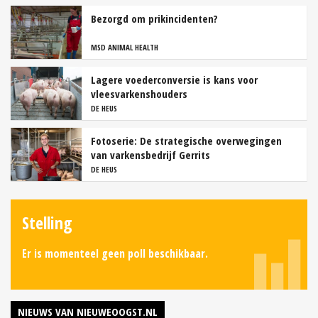
Bezorgd om prikincidenten?
MSD ANIMAL HEALTH
Lagere voederconversie is kans voor
vleesvarkenshouders
DE HEUS
Fotoserie: De strategische overwegingen
van varkensbedrijf Gerrits
DE HEUS
Stelling
Er is momenteel geen poll beschikbaar.
NIEUWS VAN NIEUWEOOGST.NL