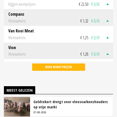
Biggen weekprijzen
€ 22,50
€ 0,50
Compaxo
Vleesvarkens
€ 1,32
€ 0,10
Van Rooi Meat
Vleesvarkens
€ 1,25
€ 0,10
Vion
Vleesvarkens
€ 1,28
€ 0,10
MEER MARKTPRIJZEN
MEEST GELEZEN
Geldtekort dreigt voor vleesvarkenshouders
op vrije markt
07-08-2026