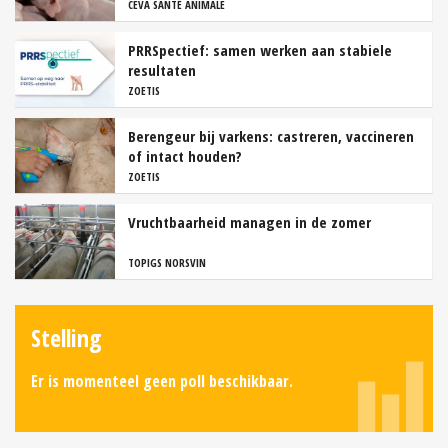
CEVA SANTÉ ANIMALE
PRRSpectief: samen werken aan stabiele
resultaten
ZOETIS
Berengeur bij varkens: castreren, vaccineren
of intact houden?
ZOETIS
Vruchtbaarheid managen in de zomer
TOPIGS NORSVIN
Stelling
Er is momenteel geen poll beschikbaar.