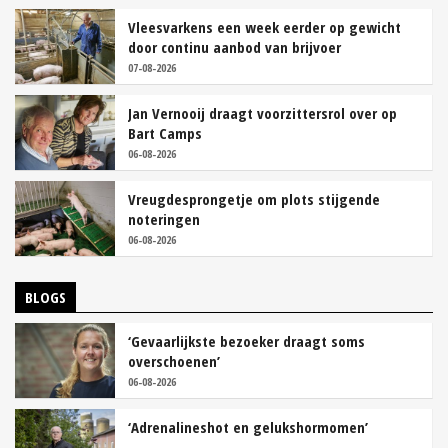
Vleesvarkens een week eerder op gewicht
door continu aanbod van brijvoer
07-08-2026
Jan Vernooij draagt voorzittersrol over op
Bart Camps
06-08-2026
Vreugdesprongetje om plots stijgende
noteringen
06-08-2026
BLOGS
‘Gevaarlijkste bezoeker draagt soms
overschoenen’
06-08-2026
‘Adrenalineshot en gelukshormomen’