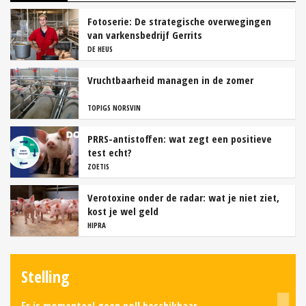
Fotoserie: De strategische overwegingen
van varkensbedrijf Gerrits
DE HEUS
Vruchtbaarheid managen in de zomer
TOPIGS NORSVIN
PRRS-antistoffen: wat zegt een positieve
test echt?
ZOETIS
Verotoxine onder de radar: wat je niet ziet,
kost je wel geld
HIPRA
Stelling
Er is momenteel geen poll beschikbaar.