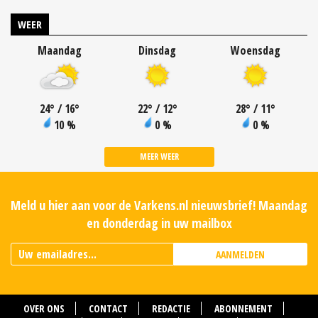
WEER
Maandag
Dinsdag
Woensdag
24
°
/ 16
°
22
°
/ 12
°
28
°
/ 11
°
10 %
0 %
0 %
MEER WEER
Meld u hier aan voor de Varkens.nl nieuwsbrief! Maandag
en donderdag in uw mailbox
AANMELDEN
OVER ONS
CONTACT
REDACTIE
ABONNEMENT