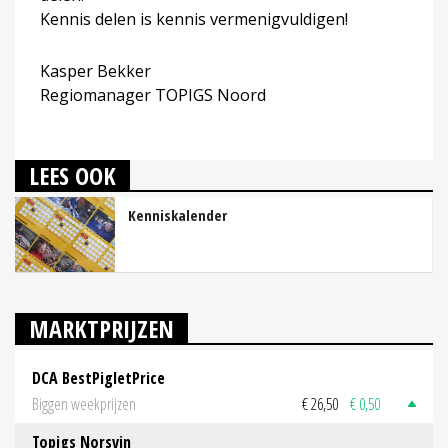
Kennis delen is kennis vermenigvuldigen!
Kasper Bekker
Regiomanager TOPIGS Noord
LEES OOK
Kenniskalender
MARKTPRIJZEN
DCA BestPigletPrice
Biggen weekprijzen
€ 26,50
€ 0,50
Topigs Norsvin