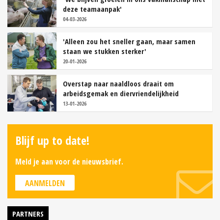
deze teamaanpak'
04-03-2026
'Alleen zou het sneller gaan, maar samen
staan we stukken sterker'
20-01-2026
Overstap naar naaldloos draait om
arbeidsgemak en diervriendelijkheid
13-01-2026
Blijf up to date!
Meld je aan voor de nieuwsbrief.
AANMELDEN
PARTNERS