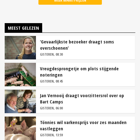
MEER MARKTPRIJZEN
MEEST GELEZEN
‘Gevaarlijkste bezoeker draagt soms
overschoenen’
GISTEREN, 08:30
Vreugdesprongetje om plots stijgende
noteringen
GISTEREN, 08:45
Jan Vernooij draagt voorzittersrol over op
Bart Camps
GISTEREN, 06:00
Tönnies wil varkensprijs voor zes maanden
vastleggen
GISTEREN, 13:59