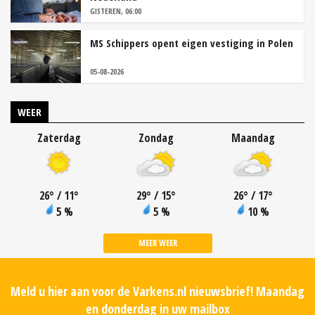
GISTEREN, 06:00
MS Schippers opent eigen vestiging in Polen
05-08-2026
WEER
Zaterdag
Zondag
Maandag
26
°
/ 11
°
29
°
/ 15
°
26
°
/ 17
°
5 %
5 %
10 %
MEER WEER
Meld u hier aan voor de Varkens.nl nieuwsbrief! Maandag
en donderdag in uw mailbox