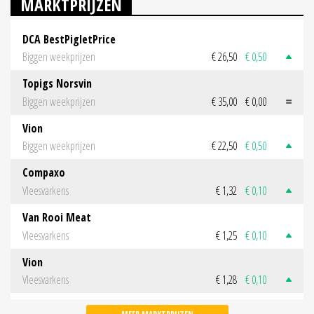
MARKTPRIJZEN
DCA BestPigletPrice
Biggen weekprijzen
€ 26,50
€ 0,50
Topigs Norsvin
Biggen weekprijzen
€ 35,00
€ 0,00
Vion
Biggen weekprijzen
€ 22,50
€ 0,50
Compaxo
Vleesvarkens
€ 1,32
€ 0,10
Van Rooi Meat
Vleesvarkens
€ 1,25
€ 0,10
Vion
Vleesvarkens
€ 1,28
€ 0,10