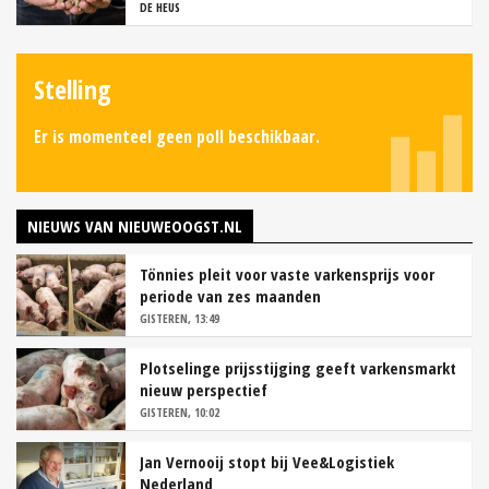
DE HEUS
Stelling
Er is momenteel geen poll beschikbaar.
NIEUWS VAN NIEUWEOOGST.NL
Tönnies pleit voor vaste varkensprijs voor
periode van zes maanden
GISTEREN, 13:49
Plotselinge prijsstijging geeft varkensmarkt
nieuw perspectief
GISTEREN, 10:02
Jan Vernooij stopt bij Vee&Logistiek
Nederland