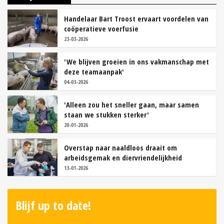
Handelaar Bart Troost ervaart voordelen van
coöperatieve voerfusie
23-03-2026
'We blijven groeien in ons vakmanschap met
deze teamaanpak'
04-03-2026
'Alleen zou het sneller gaan, maar samen
staan we stukken sterker'
20-01-2026
Overstap naar naaldloos draait om
arbeidsgemak en diervriendelijkheid
13-01-2026
Blijf up to date!