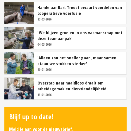
Handelaar Bart Troost ervaart voordelen van
coöperatieve voerfusie
23-03-2026
'We blijven groeien in ons vakmanschap met
deze teamaanpak'
04-03-2026
'Alleen zou het sneller gaan, maar samen
staan we stukken sterker'
20-01-2026
Overstap naar naaldloos draait om
arbeidsgemak en diervriendelijkheid
13-01-2026
Blijf up to date!
Meld je aan voor de nieuwsbrief.