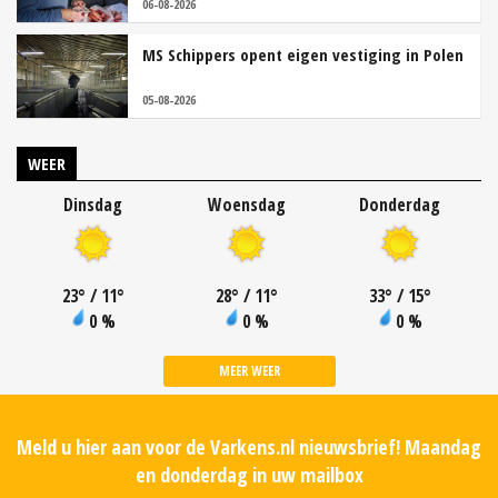
06-08-2026
MS Schippers opent eigen vestiging in Polen
05-08-2026
WEER
Dinsdag
Woensdag
Donderdag
23
°
/ 11
°
28
°
/ 11
°
33
°
/ 15
°
0 %
0 %
0 %
MEER WEER
Meld u hier aan voor de Varkens.nl nieuwsbrief! Maandag
en donderdag in uw mailbox