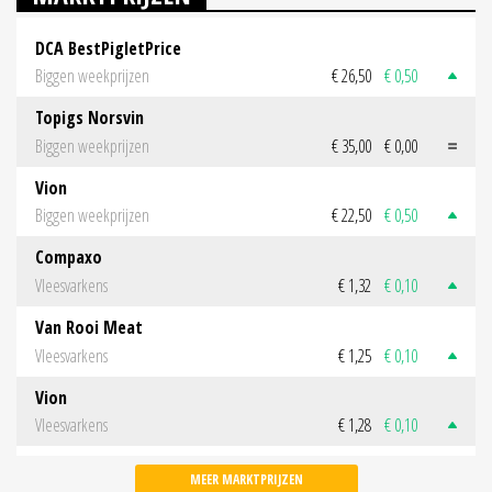
DCA BestPigletPrice
Biggen weekprijzen
€ 26,50
€ 0,50
Topigs Norsvin
Biggen weekprijzen
€ 35,00
€ 0,00
Vion
Biggen weekprijzen
€ 22,50
€ 0,50
Compaxo
Vleesvarkens
€ 1,32
€ 0,10
Van Rooi Meat
Vleesvarkens
€ 1,25
€ 0,10
Vion
Vleesvarkens
€ 1,28
€ 0,10
MEER MARKTPRIJZEN