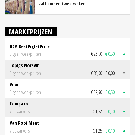
valt binnen twee weken
MARKTPRIJZEN
DCA BestPigletPrice
Biggen weekprijzen
€ 26,50
€ 0,50
Topigs Norsvin
Biggen weekprijzen
€ 35,00
€ 0,00
Vion
Biggen weekprijzen
€ 22,50
€ 0,50
Compaxo
Vleesvarkens
€ 1,32
€ 0,10
Van Rooi Meat
Vleesvarkens
€ 1,25
€ 0,10