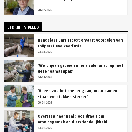
20-07-2026
BEDRIJF IN BEELD
Handelaar Bart Troost ervaart voordelen van
coöperatieve voerfusie
23-03-2026
'We blijven groeien in ons vakmanschap met
deze teamaanpak'
04-03-2026
'Alleen zou het sneller gaan, maar samen
staan we stukken sterker'
20-01-2026
Overstap naar naaldloos draait om
arbeidsgemak en diervriendelijkheid
13-01-2026