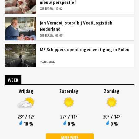
nieuw perspectief
GISTEREN, 10:02
Jan Vernooij stopt bij Vee&Logistiek
Nederland
GISTEREN, 06:00
MS Schippers opent eigen vestiging in Polen
05-08-2026
WEER
Vrijdag
Zaterdag
Zondag
23
°
/ 12
°
27
°
/ 11
°
30
°
/ 14
°
10 %
0 %
0 %
MEER WEER