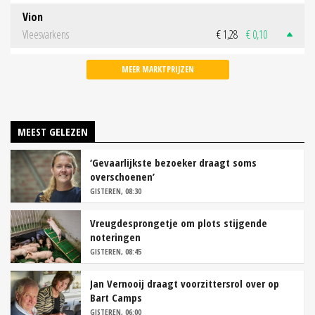
Vion
Vleesvarkens
€ 1,28
€ 0,10
MEER MARKTPRIJZEN
MEEST GELEZEN
‘Gevaarlijkste bezoeker draagt soms
overschoenen’
GISTEREN, 08:30
Vreugdesprongetje om plots stijgende
noteringen
GISTEREN, 08:45
Jan Vernooij draagt voorzittersrol over op
Bart Camps
GISTEREN, 06:00