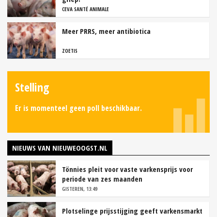
CEVA SANTÉ ANIMALE
Meer PRRS, meer antibiotica
ZOETIS
Stelling
Er is momenteel geen poll beschikbaar.
NIEUWS VAN NIEUWEOOGST.NL
Tönnies pleit voor vaste varkensprijs voor
periode van zes maanden
GISTEREN, 13:49
Plotselinge prijsstijging geeft varkensmarkt