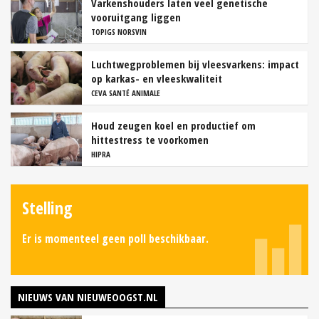
Varkenshouders laten veel genetische
vooruitgang liggen
TOPIGS NORSVIN
Luchtwegproblemen bij vleesvarkens: impact
op karkas- en vleeskwaliteit
CEVA SANTÉ ANIMALE
Houd zeugen koel en productief om
hittestress te voorkomen
HIPRA
Stelling
Er is momenteel geen poll beschikbaar.
NIEUWS VAN NIEUWEOOGST.NL