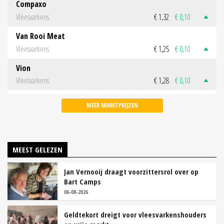
Compaxo
Vleesvarkens
€ 1,32
€ 0,10
Van Rooi Meat
Vleesvarkens
€ 1,25
€ 0,10
Vion
Vleesvarkens
€ 1,28
€ 0,10
MEER MARKTPRIJZEN
MEEST GELEZEN
Jan Vernooij draagt voorzittersrol over op
Bart Camps
06-08-2026
Geldtekort dreigt voor vleesvarkenshouders