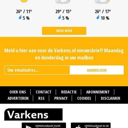
26
°
/ 11
°
29
°
/ 15
°
26
°
/ 17
°
5 %
5 %
10 %
MEER WEER
Meld u hier aan voor de Varkens.nl nieuwsbrief! Maandag
en donderdag in uw mailbox
AANMELDEN
OVER ONS
CONTACT
REDACTIE
ABONNEMENT
ADVERTEREN
RSS
PRIVACY
COOKIES
DISCLAIMER