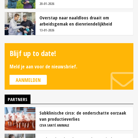
20-01-2026
Overstap naar naaldloos draait om
arbeidsgemak en diervriendelijkheid
13-01-2026
Blijf up to date!
Meld je aan voor de nieuwsbrief.
AANMELDEN
PARTNERS
Subklinische circo: de onderschatte oorzaak
van productieverlies
CEVA SANTÉ ANIMALE