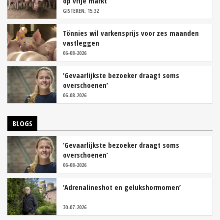
op vrije markt
GISTEREN, 15:32
Tönnies wil varkensprijs voor zes maanden
vastleggen
06-08-2026
‘Gevaarlijkste bezoeker draagt soms
overschoenen’
06-08-2026
BLOGS
‘Gevaarlijkste bezoeker draagt soms
overschoenen’
06-08-2026
‘Adrenalineshot en gelukshormomen’
30-07-2026