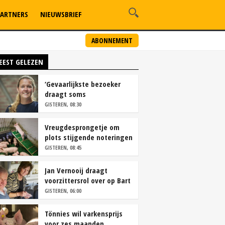
ARTNERS
NIEUWSBRIEF
ABONNEMENT
EEST GELEZEN
‘Gevaarlijkste bezoeker
draagt soms
overschoenen’
GISTEREN, 08:30
Vreugdesprongetje om
plots stijgende noteringen
GISTEREN, 08:45
Jan Vernooij draagt
voorzittersrol over op Bart
Camps
GISTEREN, 06:00
Tönnies wil varkensprijs
voor zes maanden