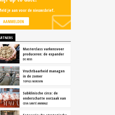
eld je aan voor de nieuwsbrief.
AANMELDEN
ARTNERS
Masterclass varkensvoer
produceren: de expander
DE HEUS
Vruchtbaarheid managen
in de zomer
TOPIGS NORSVIN
Subklinische circo: de
onderschatte oorzaak van
productieverlies
CEVA SANTÉ ANIMALE