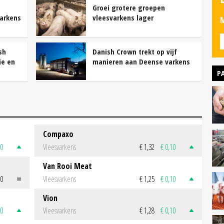
Groei grotere groepen
arkens
vleesvarkens lager
M
sh
Danish Crown trekt op vijf
ie en
manieren aan Deense varkens
P
Compaxo
50
Vleesvarkens
€ 1,32
€ 0,10
Van Rooi Meat
00
Vleesvarkens
€ 1,25
€ 0,10
Vion
50
Vleesvarkens
€ 1,28
€ 0,10