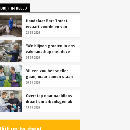
DRIJF IN BEELD
Handelaar Bart Troost
ervaart voordelen van
coöperatieve voerfusie
23-03-2026
'We blijven groeien in ons
vakmanschap met deze
teamaanpak'
04-03-2026
'Alleen zou het sneller
gaan, maar samen staan
we stukken sterker'
20-01-2026
Overstap naar naaldloos
draait om arbeidsgemak
en diervriendelijkheid
13-01-2026
Blijf up to date!