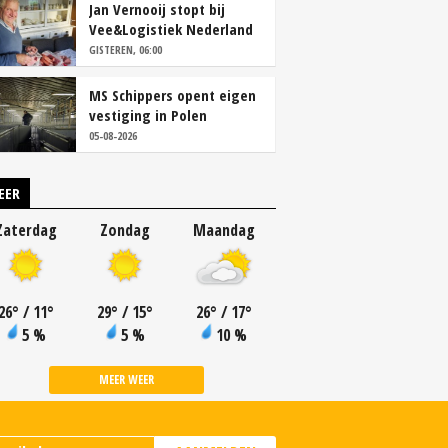
Jan Vernooij stopt bij
Vee&Logistiek Nederland
GISTEREN, 06:00
MS Schippers opent eigen
vestiging in Polen
05-08-2026
EER
Zaterdag
Zondag
Maandag
26
°
/ 11
°
29
°
/ 15
°
26
°
/ 17
°
5 %
5 %
10 %
MEER WEER