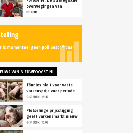
Fotoserie: De strategische
overwegingen van
varkensbedrijf Gerrits
DE HEUS
Stelling
r is momenteel geen poll beschikbaar.
IEUWS VAN NIEUWEOOGST.NL
Tönnies pleit voor vaste
varkensprijs voor periode
van zes maanden
GISTEREN, 13:49
Plotselinge prijsstijging
geeft varkensmarkt nieuw
perspectief
GISTEREN, 10:02