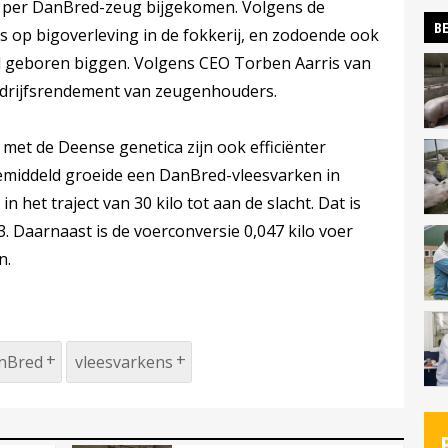
 per DanBred-zeug bijgekomen. Volgens de
BE
s op bigoverleving in de fokkerij, en zodoende ook
nd geboren biggen. Volgens CEO Torben Aarris van
bedrijfsrendement van zeugenhouders.
et de Deense genetica zijn ook efficiënter
emiddeld groeide een DanBred-vleesvarken in
het traject van 30 kilo tot aan de slacht. Dat is
. Daarnaast is de voerconversie 0,047 kilo voer
n.
nBred
vleesvarkens