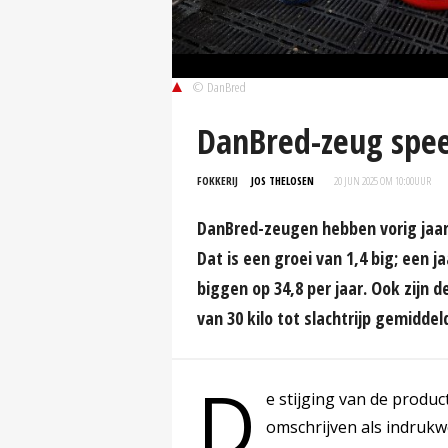
© DanBred
DanBred-zeug spee
FOKKERIJ
JOS THELOSEN
20 JUN 2025 OM 10:00
UUR
DanBred-zeugen hebben vorig jaa
Dat is een groei van 1,4 big; een
biggen op 34,8 per jaar. Ook zijn 
van 30 kilo tot slachtrijp gemidde
D
e stijging van de product
omschrijven als indrukw