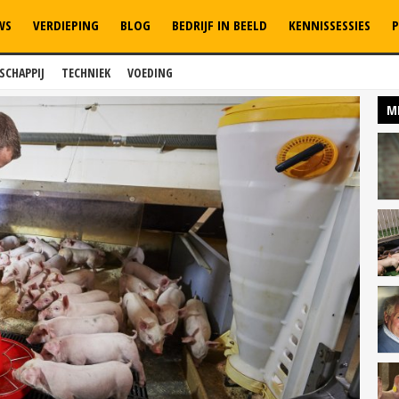
WS
VERDIEPING
BLOG
BEDRIJF IN BEELD
KENNISSESSIES
P
SCHAPPIJ
TECHNIEK
VOEDING
M