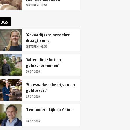
vastleggen
GISTEREN, 13:59
LOGS
‘Gevaarlijkste bezoeker
draagt soms
overschoenen’
GISTEREN, 08:30
‘Adrenalineshot en
gelukshormomen’
30-07-2026
‘Vleesvarkensbedrijven en
geldtekort’
23-07-2026
‘Een andere kijk op China’
20-07-2026