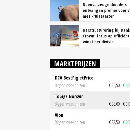
Deense zeugenhouders
ontvangen premie voor v
met krulstaarten
Herstructurering bij Dani
Crown: focus op efficiënt
winst per divisie
MARKTPRIJZEN
DCA BestPigletPrice
Biggen weekprijzen
€ 26,50
€ 0,
Topigs Norsvin
Biggen weekprijzen
€ 35,00
€ 0,
Vion
Biggen weekprijzen
€ 22,50
€ 0,