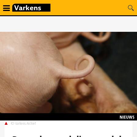
NIEUWS
© Varkens Archief