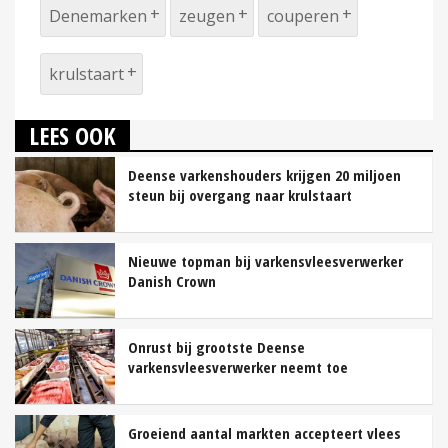
Denemarken
zeugen
couperen
krulstaart
LEES OOK
Deense varkenshouders krijgen 20 miljoen
steun bij overgang naar krulstaart
Nieuwe topman bij varkensvleesverwerker
Danish Crown
Onrust bij grootste Deense
varkensvleesverwerker neemt toe
Groeiend aantal markten accepteert vlees