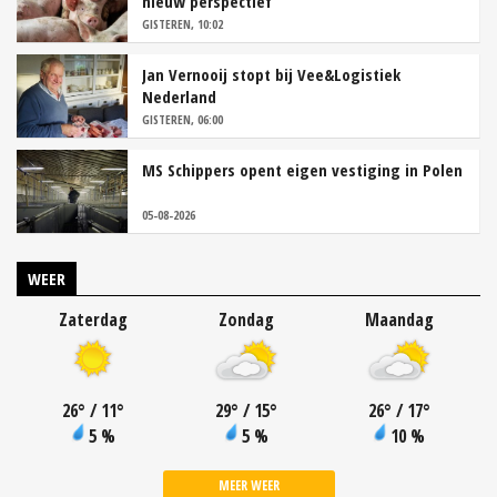
nieuw perspectief
GISTEREN, 10:02
Jan Vernooij stopt bij Vee&Logistiek
Nederland
GISTEREN, 06:00
MS Schippers opent eigen vestiging in Polen
05-08-2026
WEER
Zaterdag
Zondag
Maandag
26
°
/ 11
°
29
°
/ 15
°
26
°
/ 17
°
5 %
5 %
10 %
MEER WEER