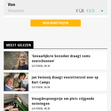
Vion
Vleesvarkens
€ 1,28
€ 0,10
MEER MARKTPRIJZEN
MEEST GELEZEN
‘Gevaarlijkste bezoeker draagt soms
overschoenen’
GISTEREN, 08:30
Jan Vernooij draagt voorzittersrol over op
Bart Camps
GISTEREN, 06:00
Vreugdesprongetje om plots stijgende
noteringen
GISTEREN, 08:45