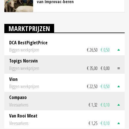
van Improvac-beren
MARKTPRIJZEN
DCA BestPigletPrice
Biggen weekprijzen
€ 26,50
€ 0,50
Topigs Norsvin
Biggen weekprijzen
€ 35,00
€ 0,00
Vion
Biggen weekprijzen
€ 22,50
€ 0,50
Compaxo
Vleesvarkens
€ 1,32
€ 0,10
Van Rooi Meat
Vleesvarkens
€ 1,25
€ 0,10