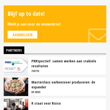
Blijf up to date!
Meld je aan voor de nieuwsbrief.
AANMELDEN
PARTNERS
PRRSpectief: samen werken aan stabiele
resultaten
ZOETIS
Masterclass varkensvoer produceren: de
expander
DE HEUS
R staat voor Risico