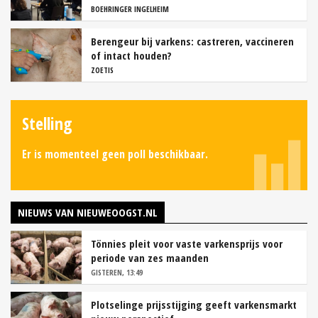
BOEHRINGER INGELHEIM
Berengeur bij varkens: castreren, vaccineren
of intact houden?
ZOETIS
Stelling
Er is momenteel geen poll beschikbaar.
NIEUWS VAN NIEUWEOOGST.NL
Tönnies pleit voor vaste varkensprijs voor
periode van zes maanden
GISTEREN, 13:49
Plotselinge prijsstijging geeft varkensmarkt