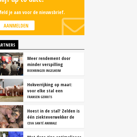
eld je aan voor de nieuwsbrief.
AANMELDEN
ARTNERS
Meer rendement door
minder verspilling
BOEHRINGER INGELHEIM
Hokverrijking op maat:
voor elke stal een
oplossing
FRANSEN GERRITS
Hoest in de stal? Zelden is
één ziekteverwekker de
oorzaak
CEVA SANTÉ ANIMALE