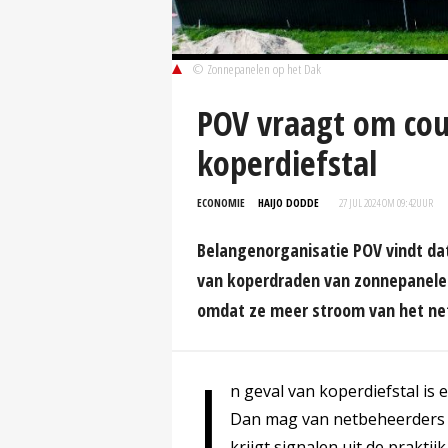
© Zonnepanelen op het Dak
POV vraagt om cou
koperdiefstal
ECONOMIE
HAIJO DODDE
27 JUL 2024 OM 09:42
UUR
Belangenorganisatie POV vindt da
van koperdraden van zonnepanele
omdat ze meer stroom van het net
I
n geval van koperdiefstal is
Dan mag van netbeheerders 
krijgt signalen uit de prakti