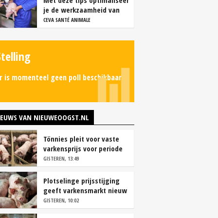
Met deze tips optimaliseer
je de werkzaamheid van
vaccins
CEVA SANTÉ ANIMALE
Stelling
r is momenteel geen poll beschikbaar.
IEUWS VAN NIEUWEOOGST.NL
Tönnies pleit voor vaste
varkensprijs voor periode
van zes maanden
GISTEREN, 13:49
Plotselinge prijsstijging
geeft varkensmarkt nieuw
perspectief
GISTEREN, 10:02