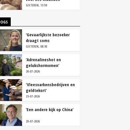
vastleggen
GISTEREN, 13:59
LOGS
‘Gevaarlijkste bezoeker
draagt soms
overschoenen’
GISTEREN, 08:30
‘Adrenalineshot en
gelukshormomen’
30-07-2026
‘Vleesvarkensbedrijven en
geldtekort’
23-07-2026
‘Een andere kijk op China’
20-07-2026