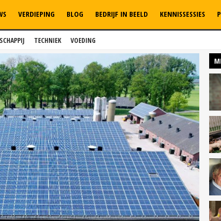
WS
VERDIEPING
BLOG
BEDRIJF IN BEELD
KENNISSESSIES
P
SCHAPPIJ
TECHNIEK
VOEDING
M