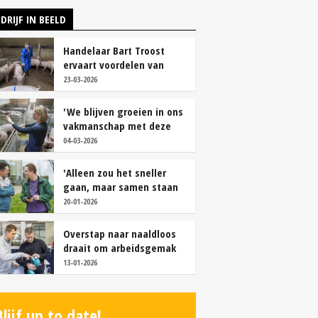
DRIJF IN BEELD
Handelaar Bart Troost
ervaart voordelen van
coöperatieve voerfusie
23-03-2026
'We blijven groeien in ons
vakmanschap met deze
teamaanpak'
04-03-2026
'Alleen zou het sneller
gaan, maar samen staan
we stukken sterker'
20-01-2026
Overstap naar naaldloos
draait om arbeidsgemak
en diervriendelijkheid
13-01-2026
Blijf up to date!