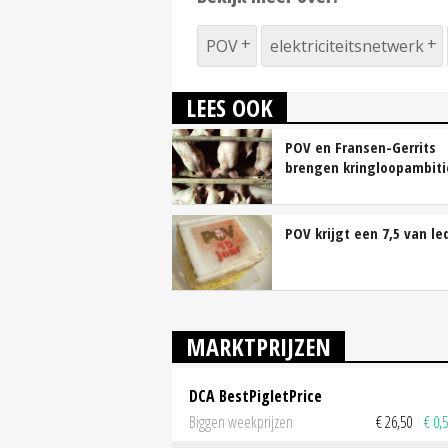
POV
elektriciteitsnetwerk
LEES OOK
POV en Fransen-Gerrits
brengen kringloopambiti
POV krijgt een 7,5 van le
MARKTPRIJZEN
DCA BestPigletPrice
Biggen weekprijzen
€ 26,50
€ 0,