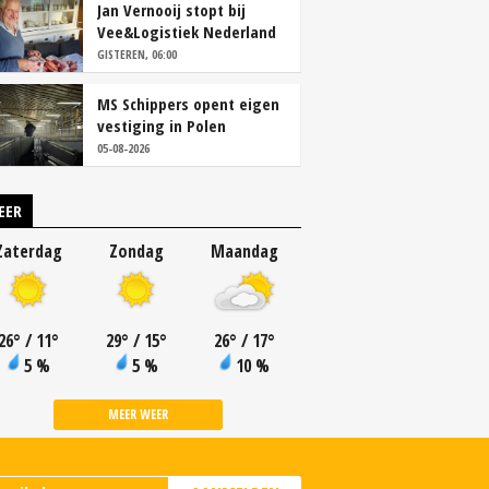
Jan Vernooij stopt bij
Vee&Logistiek Nederland
GISTEREN, 06:00
MS Schippers opent eigen
vestiging in Polen
05-08-2026
EER
Zaterdag
Zondag
Maandag
26
°
/ 11
°
29
°
/ 15
°
26
°
/ 17
°
5 %
5 %
10 %
MEER WEER