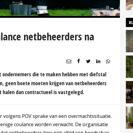
B
lance netbeheerders na
t ondernemers die te maken hebben met diefstal
n, geen boete moeten krijgen van netbeheerders
 halen dan contractueel is vastgelegd.
 er volgens POV sprake van een overmachtssituatie.
enige coulance worden verwacht. De organisatie
jk dat netbeheerders hier niet altijd een boodschap