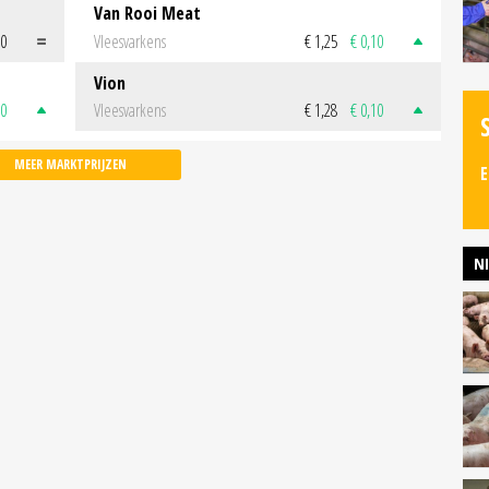
Van Rooi Meat
00
Vleesvarkens
€ 1,25
€ 0,10
Vion
50
Vleesvarkens
€ 1,28
€ 0,10
MEER MARKTPRIJZEN
E
N