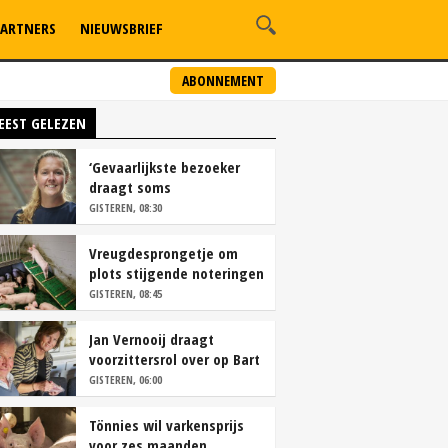
ARTNERS
NIEUWSBRIEF
ABONNEMENT
EEST GELEZEN
‘Gevaarlijkste bezoeker
draagt soms
overschoenen’
GISTEREN, 08:30
Vreugdesprongetje om
plots stijgende noteringen
GISTEREN, 08:45
Jan Vernooij draagt
voorzittersrol over op Bart
Camps
GISTEREN, 06:00
Tönnies wil varkensprijs
voor zes maanden