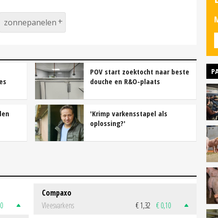
M
zonnepanelen
P
POV start zoektocht naar beste
es
douche en R&O-plaats
den
'Krimp varkensstapel als
oplossing?'
Compaxo
50
Vleesvarkens
€ 1,32
€ 0,10