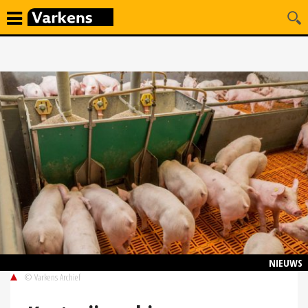
NIEUWS
© Varkens Archief