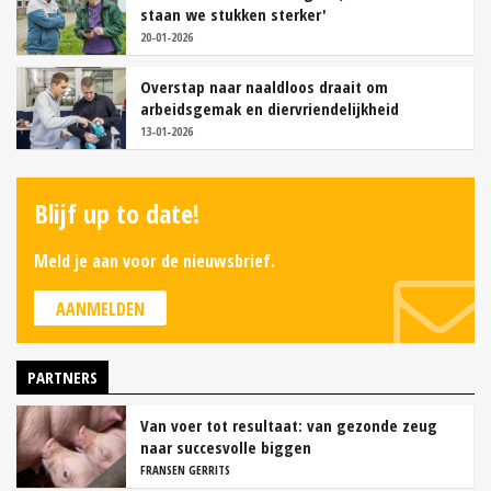
staan we stukken sterker'
20-01-2026
Overstap naar naaldloos draait om
arbeidsgemak en diervriendelijkheid
13-01-2026
Blijf up to date!
Meld je aan voor de nieuwsbrief.
AANMELDEN
PARTNERS
Van voer tot resultaat: van gezonde zeug
naar succesvolle biggen
FRANSEN GERRITS