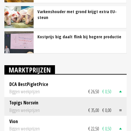
Varkenshouder met grond krijgt extra EU-
steun
Kostprijs big daalt flink bij hogere productie
MARKTPRIJZEN
DCA BestPigletPrice
Biggen weekprijzen
€ 26,50
€ 0,50
Topigs Norsvin
Biggen weekprijzen
€ 35,00
€ 0,00
Vion
Biggen weekprijzen
€ 22,50
€ 0,50