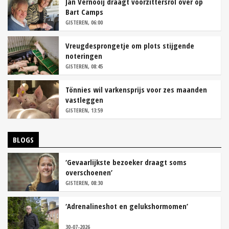
Jan Vernooij draagt voorzittersrol over op
Bart Camps
GISTEREN, 06:00
Vreugdesprongetje om plots stijgende
noteringen
GISTEREN, 08:45
Tönnies wil varkensprijs voor zes maanden
vastleggen
GISTEREN, 13:59
BLOGS
‘Gevaarlijkste bezoeker draagt soms
overschoenen’
GISTEREN, 08:30
‘Adrenalineshot en gelukshormomen’
30-07-2026