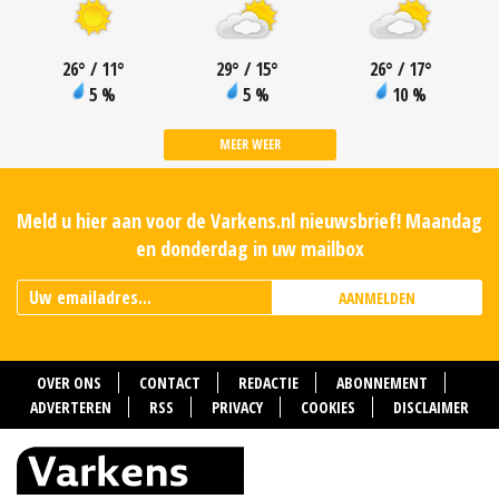
26
°
/ 11
°
29
°
/ 15
°
26
°
/ 17
°
5 %
5 %
10 %
MEER WEER
Meld u hier aan voor de Varkens.nl nieuwsbrief! Maandag
en donderdag in uw mailbox
AANMELDEN
OVER ONS
CONTACT
REDACTIE
ABONNEMENT
ADVERTEREN
RSS
PRIVACY
COOKIES
DISCLAIMER