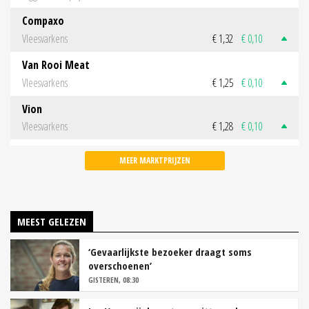
Compaxo
Vleesvarkens
€ 1,32
€ 0,10
Van Rooi Meat
Vleesvarkens
€ 1,25
€ 0,10
Vion
Vleesvarkens
€ 1,28
€ 0,10
MEER MARKTPRIJZEN
MEEST GELEZEN
‘Gevaarlijkste bezoeker draagt soms
overschoenen’
GISTEREN, 08:30