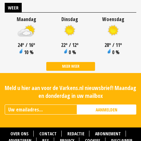
WEER
Maandag
Dinsdag
Woensdag
24
°
/ 16
°
22
°
/ 12
°
28
°
/ 11
°
10 %
0 %
0 %
MEER WEER
Meld u hier aan voor de Varkens.nl nieuwsbrief! Maandag
en donderdag in uw mailbox
AANMELDEN
OVER ONS
CONTACT
REDACTIE
ABONNEMENT
ADVERTEREN
RSS
PRIVACY
COOKIES
DISCLAIMER