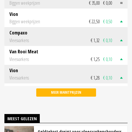
Biggen weekprijzen
€ 35,00
€ 0,00
Vion
Biggen weekprijzen
€ 22,50
€ 0,50
Compaxo
Vleesvarkens
€ 1,32
€ 0,10
Van Rooi Meat
Vleesvarkens
€ 1,25
€ 0,10
Vion
Vleesvarkens
€ 1,28
€ 0,10
MEER MARKTPRIJZEN
MEEST GELEZEN
Geldtekort dreigt voor vleesvarkenshouders