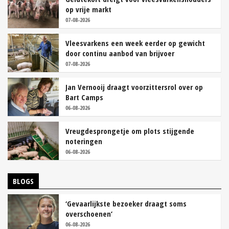
op vrije markt
07-08-2026
Vleesvarkens een week eerder op gewicht
door continu aanbod van brijvoer
07-08-2026
Jan Vernooij draagt voorzittersrol over op
Bart Camps
06-08-2026
Vreugdesprongetje om plots stijgende
noteringen
06-08-2026
BLOGS
‘Gevaarlijkste bezoeker draagt soms
overschoenen’
06-08-2026