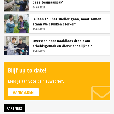
deze teamaanpak'
04-03-2026
'Alleen zou het sneller gaan, maar samen
staan we stukken sterker'
20-01-2026
Overstap naar naaldloos draait om
arbeidsgemak en diervriendelijkheid
13-01-2026
Blijf up to date!
Meld je aan voor de nieuwsbrief.
AANMELDEN
PARTNERS