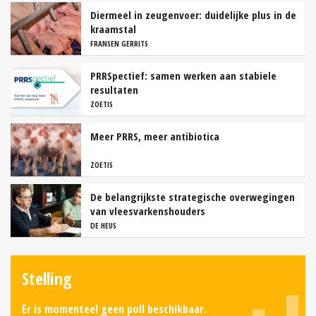
Diermeel in zeugenvoer: duidelijke plus in de
kraamstal
FRANSEN GERRITS
PRRSpectief: samen werken aan stabiele
resultaten
ZOETIS
Meer PRRS, meer antibiotica
ZOETIS
De belangrijkste strategische overwegingen
van vleesvarkenshouders
DE HEUS
Stelling
Er is momenteel geen poll beschikbaar.