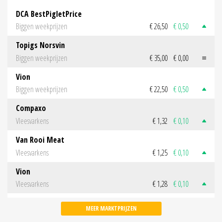
DCA BestPigletPrice
Biggen weekprijzen
€ 26,50
€ 0,50
Topigs Norsvin
Biggen weekprijzen
€ 35,00
€ 0,00
Vion
Biggen weekprijzen
€ 22,50
€ 0,50
Compaxo
Vleesvarkens
€ 1,32
€ 0,10
Van Rooi Meat
Vleesvarkens
€ 1,25
€ 0,10
Vion
Vleesvarkens
€ 1,28
€ 0,10
MEER MARKTPRIJZEN