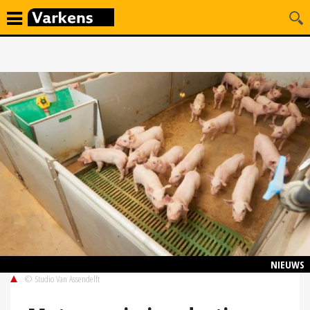
NIEUWS
© Studio Van Assendelft