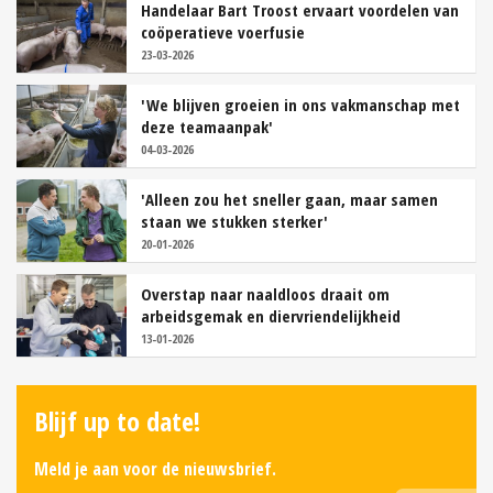
Handelaar Bart Troost ervaart voordelen van
coöperatieve voerfusie
23-03-2026
'We blijven groeien in ons vakmanschap met
deze teamaanpak'
04-03-2026
'Alleen zou het sneller gaan, maar samen
staan we stukken sterker'
20-01-2026
Overstap naar naaldloos draait om
arbeidsgemak en diervriendelijkheid
13-01-2026
Blijf up to date!
Meld je aan voor de nieuwsbrief.