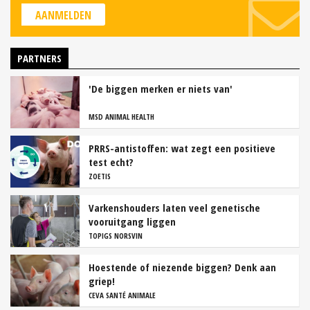
AANMELDEN
PARTNERS
'De biggen merken er niets van'
MSD ANIMAL HEALTH
PRRS-antistoffen: wat zegt een positieve
test echt?
ZOETIS
Varkenshouders laten veel genetische
vooruitgang liggen
TOPIGS NORSVIN
Hoestende of niezende biggen? Denk aan
griep!
CEVA SANTÉ ANIMALE