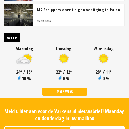
MS Schippers opent eigen vestiging in Polen
05-08-2026
WEER
Maandag
Dinsdag
Woensdag
24
°
/ 16
°
22
°
/ 12
°
28
°
/ 11
°
10 %
0 %
0 %
MEER WEER
Meld u hier aan voor de Varkens.nl nieuwsbrief! Maandag
en donderdag in uw mailbox