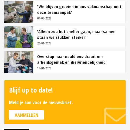
'We blijven groeien in ons vakmanschap met
deze teamaanpak'
04-03-2026
'Alleen zou het sneller gaan, maar samen
staan we stukken sterker'
20-01-2026
Overstap naar naaldloos draait om
arbeidsgemak en diervriendelijkheid
13-01-2026
Blijf up to date!
Meld je aan voor de nieuwsbrief.
AANMELDEN