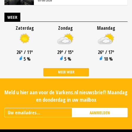
05-08-2026
WEER
Zaterdag
Zondag
Maandag
26
°
/ 11
°
29
°
/ 15
°
26
°
/ 17
°
5 %
5 %
10 %
MEER WEER
Meld u hier aan voor de Varkens.nl nieuwsbrief! Maandag
en donderdag in uw mailbox
AANMELDEN