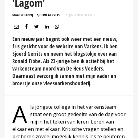
'Lagom'
MAATSCHAPPIJ
SJOERD GERRITS
15 JAN 2024 OM 08:30
UUR
Een nieuw jaar begint ook weer met een nieuw,
fris gezicht voor de website van Varkens. Ik ben
Sjoerd Gerrits en neem het blogstokje over van
Ronald Tibbe. Als 23-jarige ben ik actief bij het
varkensteam noord van De Heus Voeders.
Daarnaast verzorg ik samen met mijn vader en
broertje onze vleesvarkenshouderij.
A
ls jongste collega in het varkensteam
staat een groot gedeelte van de dag voor
mij in het teken van leren. Leren van
elkaar en met elkaar. Kritische vragen stellen en
proberen zoveel mogelijk kennis los te peuteren.