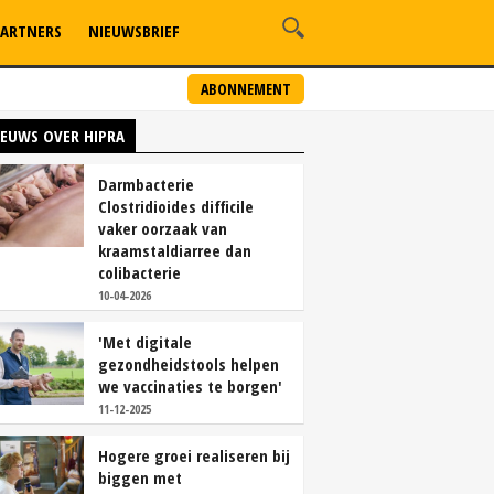
ARTNERS
NIEUWSBRIEF
ABONNEMENT
IEUWS OVER HIPRA
Darmbacterie
Clostridioides difficile
vaker oorzaak van
kraamstaldiarree dan
colibacterie
10-04-2026
'Met digitale
gezondheidstools helpen
we vaccinaties te borgen'
11-12-2025
Hogere groei realiseren bij
biggen met