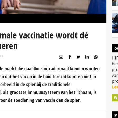
rmale vaccinatie wordt dé
neren
O
UR
HIP
bed
de markt die naaldloos intradermaal kunnen worden
pro
va
n dat het vaccin in de huid terechtkomt en niet in
pro
rbeeld in de spier bij de traditionele
Le
id, als grootste immuunsysteem van het lichaam, is
W
voor de toediening van vaccin dan de spier.
M