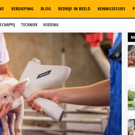
WS
VERDIEPING
BLOG
BEDRIJF IN BEELD
KENNISSESSIES
P
SCHAPPIJ
TECHNIEK
VOEDING
N