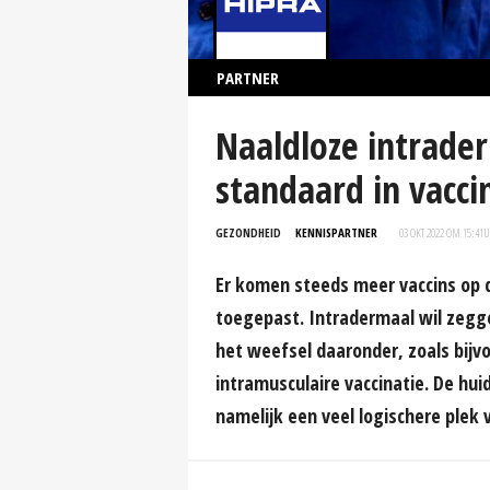
PARTNER
Naaldloze intrade
standaard in vacci
GEZONDHEID
KENNISPARTNER
03 OKT 2022 OM 15:41
U
Er komen steeds meer vaccins op 
toegepast. Intradermaal wil zegge
het weefsel daaronder, zoals bijvoo
intramusculaire vaccinatie. De hu
namelijk een veel logischere plek 