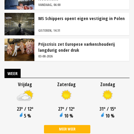
VANDAAG, 06:00
MS Schippers opent eigen vestiging in Polen
GISTEREN, 14:31
Prijscrisis zet Europese varkenshouderij
langdurig onder druk
03-08-2026
WEER
Vrijdag
Zaterdag
Zondag
23
°
/ 12
°
27
°
/ 12
°
31
°
/ 15
°
5 %
10 %
10 %
MEER WEER