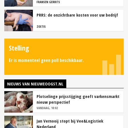
FRANSEN GERRITS
PRRS: de onzichtbare kosten voor uw bedrijf
ZOETIS
Stelling
Er is momenteel geen poll beschikbaar.
NIEUWS VAN NIEUWEOOGST.NL
Plotselinge prijsstijging geeft varkensmarkt
nieuw perspectief
VANDAAG, 10:02
Jan Vernooij stopt bij Vee&Logistiek
Nederland