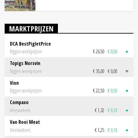
MARKTPRIJZEN
DCA BestPigletPrice
Biggen weekprijzen
€ 26,50
€ 0,50
Topigs Norsvin
Biggen weekprijzen
€ 35,00
€ 0,00
Vion
Biggen weekprijzen
€ 22,50
€ 0,50
Compaxo
Vleesvarkens
€ 1,32
€ 0,10
Van Rooi Meat
Vleesvarkens
€ 1,25
€ 0,10