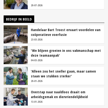
20-07-2026
BEDRIJF IN BEELD
Handelaar Bart Troost ervaart voordelen van
coöperatieve voerfusie
23-03-2026
'We blijven groeien in ons vakmanschap met
deze teamaanpak'
04-03-2026
'Alleen zou het sneller gaan, maar samen
staan we stukken sterker'
20-01-2026
Overstap naar naaldloos draait om
arbeidsgemak en diervriendelijkheid
13-01-2026