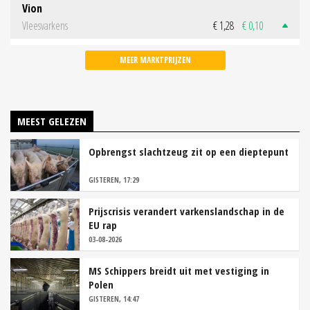
Vion
Vleesvarkens
€ 1,28
€ 0,10
MEER MARKTPRIJZEN
MEEST GELEZEN
Opbrengst slachtzeug zit op een dieptepunt
GISTEREN, 17:29
Prijscrisis verandert varkenslandschap in de
EU rap
03-08-2026
MS Schippers breidt uit met vestiging in
Polen
GISTEREN, 14:47