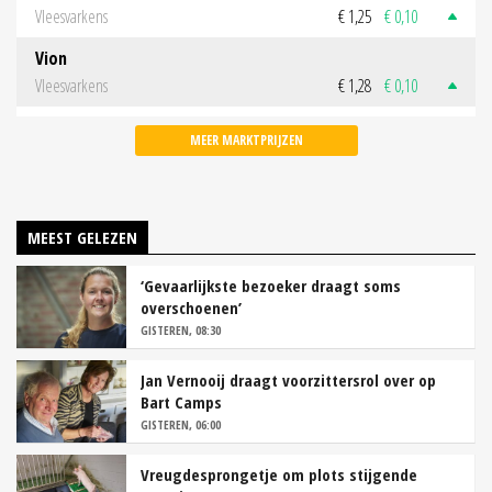
Vleesvarkens
€ 1,25
€ 0,10
Vion
Vleesvarkens
€ 1,28
€ 0,10
MEER MARKTPRIJZEN
MEEST GELEZEN
‘Gevaarlijkste bezoeker draagt soms
overschoenen’
GISTEREN, 08:30
Jan Vernooij draagt voorzittersrol over op
Bart Camps
GISTEREN, 06:00
Vreugdesprongetje om plots stijgende