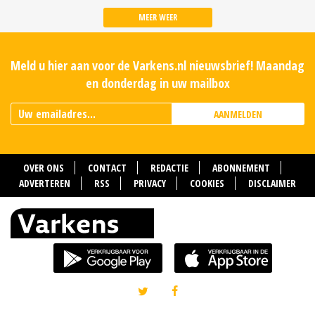
MEER WEER
Meld u hier aan voor de Varkens.nl nieuwsbrief! Maandag
en donderdag in uw mailbox
AANMELDEN
OVER ONS
CONTACT
REDACTIE
ABONNEMENT
ADVERTEREN
RSS
PRIVACY
COOKIES
DISCLAIMER