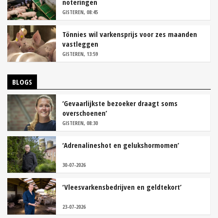
noteringen
GISTEREN, 08:45
Tönnies wil varkensprijs voor zes maanden
vastleggen
GISTEREN, 13:59
BLOGS
‘Gevaarlijkste bezoeker draagt soms
overschoenen’
GISTEREN, 08:30
‘Adrenalineshot en gelukshormomen’
30-07-2026
‘Vleesvarkensbedrijven en geldtekort’
23-07-2026