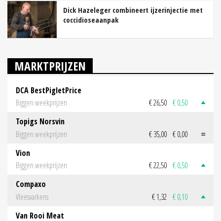
Dick Hazeleger combineert ijzerinjectie met
coccidioseaanpak
MARKTPRIJZEN
DCA BestPigletPrice
Biggen weekprijzen
€ 26,50
€ 0,50
Topigs Norsvin
Biggen weekprijzen
€ 35,00
€ 0,00
Vion
Biggen weekprijzen
€ 22,50
€ 0,50
Compaxo
Vleesvarkens
€ 1,32
€ 0,10
Van Rooi Meat