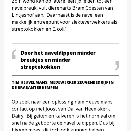
Zo'n wond kan op latere leeftijd leiden tot een
navelbreuk, vult dierenarts Bram Goesten van
Lintjeshof aan. 'Daarnaast is de navel een
makkelijk entreepunt voor ziekteverwekkers als
streptokokken en E. coli.'
Door het naveldippen minder
breukjes en minder
streptokokken
TIM HEUVELMANS, MEDEWERKER ZEUGENBEDRIJF IN
DE BRABANTSE KEMPEN
Op zoek naar een oplossing nam Heuvelmans
contact op met Joost van Dal van Heemskerk
Dairy. 'Bij geiten en kalveren is het normaal om
snel na de geboorte de navel te dippen. Dus bij
biggen moest dit toch ook kunnen helpen.'