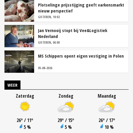
Plotselinge prijsstijging geeft varkensmarkt
nieuw perspectief
GISTEREN, 10:02
Jan Vernooij stopt bij Vee&Logistiek
Nederland
GISTEREN, 06:00
MS Schippers opent eigen vestiging in Polen
05-08-2026
WEER
Zaterdag
Zondag
Maandag
26
°
/ 11
°
29
°
/ 15
°
26
°
/ 17
°
5 %
5 %
10 %