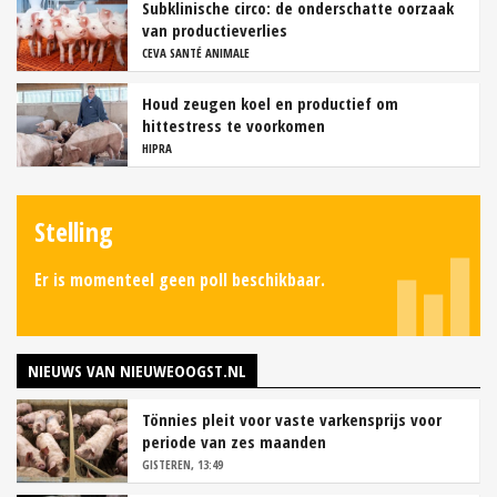
Subklinische circo: de onderschatte oorzaak
van productieverlies
CEVA SANTÉ ANIMALE
Houd zeugen koel en productief om
hittestress te voorkomen
HIPRA
Stelling
Er is momenteel geen poll beschikbaar.
NIEUWS VAN NIEUWEOOGST.NL
Tönnies pleit voor vaste varkensprijs voor
periode van zes maanden
GISTEREN, 13:49