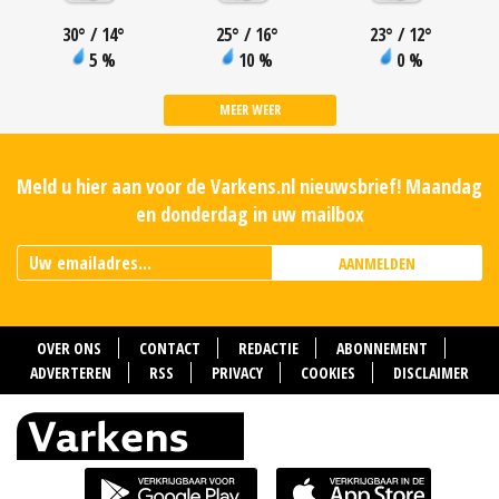
30
°
/ 14
°
25
°
/ 16
°
23
°
/ 12
°
5 %
10 %
0 %
MEER WEER
Meld u hier aan voor de Varkens.nl nieuwsbrief! Maandag
en donderdag in uw mailbox
AANMELDEN
OVER ONS
CONTACT
REDACTIE
ABONNEMENT
ADVERTEREN
RSS
PRIVACY
COOKIES
DISCLAIMER