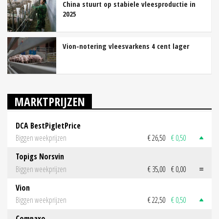
China stuurt op stabiele vleesproductie in
2025
Vion-notering vleesvarkens 4 cent lager
MARKTPRIJZEN
DCA BestPigletPrice
Biggen weekprijzen
€ 26,50
€ 0,50
Topigs Norsvin
Biggen weekprijzen
€ 35,00
€ 0,00
Vion
Biggen weekprijzen
€ 22,50
€ 0,50
Compaxo