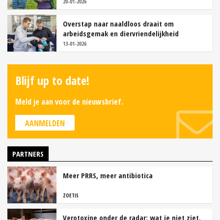
20-01-2026
Overstap naar naaldloos draait om
arbeidsgemak en diervriendelijkheid
13-01-2026
Blijf up to date!
Meld je aan voor de nieuwsbrief.
AANMELDEN
PARTNERS
Meer PRRS, meer antibiotica
ZOETIS
Verotoxine onder de radar: wat je niet ziet,