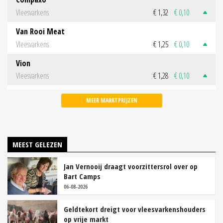
Vleesvarkens
€ 1,32
€ 0,10
Van Rooi Meat
Vleesvarkens
€ 1,25
€ 0,10
Vion
Vleesvarkens
€ 1,28
€ 0,10
MEER MARKTPRIJZEN
MEEST GELEZEN
Jan Vernooij draagt voorzittersrol over op
Bart Camps
06-08-2026
Geldtekort dreigt voor vleesvarkenshouders
op vrije markt