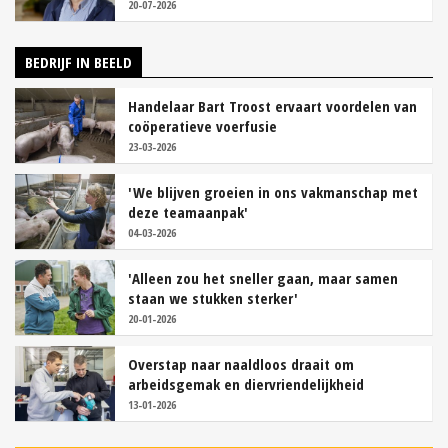
20-07-2026
BEDRIJF IN BEELD
Handelaar Bart Troost ervaart voordelen van
coöperatieve voerfusie
23-03-2026
'We blijven groeien in ons vakmanschap met
deze teamaanpak'
04-03-2026
'Alleen zou het sneller gaan, maar samen
staan we stukken sterker'
20-01-2026
Overstap naar naaldloos draait om
arbeidsgemak en diervriendelijkheid
13-01-2026