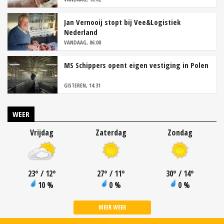
Jan Vernooij stopt bij Vee&Logistiek
Nederland
VANDAAG, 06:00
MS Schippers opent eigen vestiging in Polen
GISTEREN, 14:31
WEER
Vrijdag
Zaterdag
Zondag
23
°
/ 12
°
27
°
/ 11
°
30
°
/ 14
°
10 %
0 %
0 %
MEER WEER