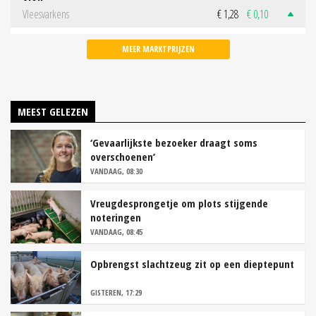
Vleesvarkens
€ 1,28
€ 0,10
MEER MARKTPRIJZEN
MEEST GELEZEN
‘Gevaarlijkste bezoeker draagt soms
overschoenen’
VANDAAG, 08:30
Vreugdesprongetje om plots stijgende
noteringen
VANDAAG, 08:45
Opbrengst slachtzeug zit op een dieptepunt
GISTEREN, 17:29