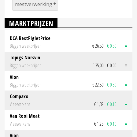
mestverwerking
MARKTPRIJZEN
DCA BestPigletPrice
Biggen weekprijzen
€ 26,50
€ 0,50
Topigs Norsvin
Biggen weekprijzen
€ 35,00
€ 0,00
Vion
Biggen weekprijzen
€ 22,50
€ 0,50
Compaxo
Vleesvarkens
€ 1,32
€ 0,10
Van Rooi Meat
Vleesvarkens
€ 1,25
€ 0,10
Vion