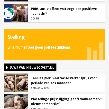
PRRS-antistoffen: wat zegt een positieve
test echt?
ZOETIS
Stelling
Er is momenteel geen poll beschikbaar.
NIEUWS VAN NIEUWEOOGST.NL
Tönnies pleit voor vaste varkensprijs voor
periode van zes maanden
VANDAAG, 13:49
Plotselinge prijsstijging geeft varkensmarkt
nieuw perspectief
VANDAAG, 10:02