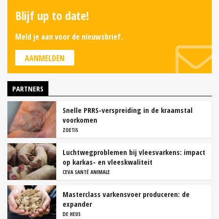
Blijf up to date!
Meld je aan voor de nieuwsbrief.
AANMELDEN
PARTNERS
Snelle PRRS-verspreiding in de kraamstal
voorkomen
ZOETIS
Luchtwegproblemen bij vleesvarkens: impact
op karkas- en vleeskwaliteit
CEVA SANTÉ ANIMALE
Masterclass varkensvoer produceren: de
expander
DE HEUS