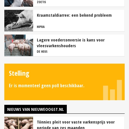
ZOETIS
Kraamstaldiarree: een bekend probleem
HIPRA
Lagere voederconversie is kans voor
vleesvarkenshouders
DE HEUS
Stelling
Er is momenteel geen poll beschikbaar.
NIEUWS VAN NIEUWEOOGST.NL
Tönnies pleit voor vaste varkensprijs voor
periode van zes maanden