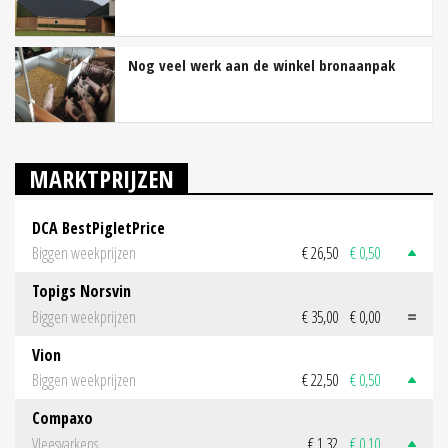
Nog veel werk aan de winkel bronaanpak
MARKTPRIJZEN
DCA BestPigletPrice
Biggen weekprijzen
€ 26,50
€ 0,50
Topigs Norsvin
Biggen weekprijzen
€ 35,00
€ 0,00
Vion
Biggen weekprijzen
€ 22,50
€ 0,50
Compaxo
Vleesvarkens
€ 1,32
€ 0,10