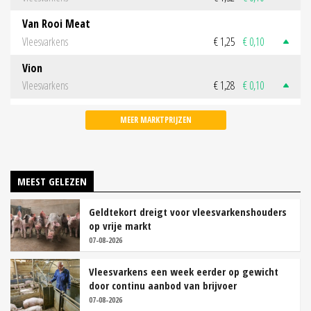
Van Rooi Meat
Vleesvarkens
€ 1,25
€ 0,10
Vion
Vleesvarkens
€ 1,28
€ 0,10
MEER MARKTPRIJZEN
MEEST GELEZEN
Geldtekort dreigt voor vleesvarkenshouders
op vrije markt
07-08-2026
Vleesvarkens een week eerder op gewicht
door continu aanbod van brijvoer
07-08-2026