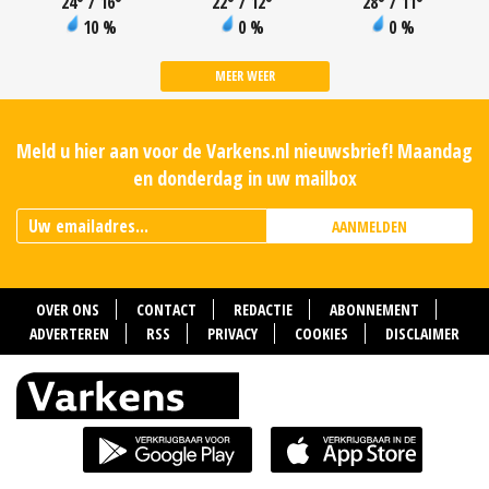
24
°
/ 16
°
22
°
/ 12
°
28
°
/ 11
°
10 %
0 %
0 %
MEER WEER
Meld u hier aan voor de Varkens.nl nieuwsbrief! Maandag
en donderdag in uw mailbox
AANMELDEN
OVER ONS
CONTACT
REDACTIE
ABONNEMENT
ADVERTEREN
RSS
PRIVACY
COOKIES
DISCLAIMER