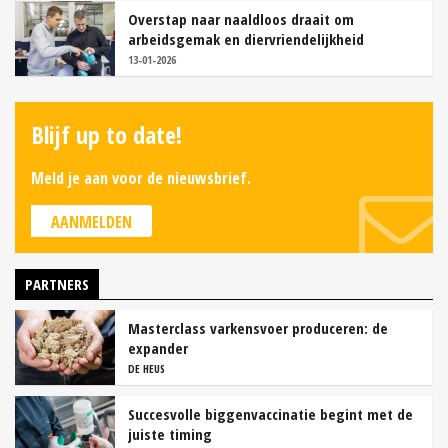
Overstap naar naaldloos draait om
arbeidsgemak en diervriendelijkheid
13-01-2026
Blijf up to date!
Meld je aan voor de nieuwsbrief.
AANMELDEN
PARTNERS
Masterclass varkensvoer produceren: de
expander
DE HEUS
Succesvolle biggenvaccinatie begint met de
juiste timing