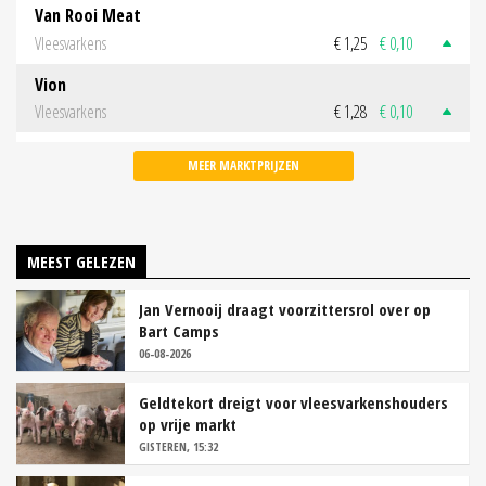
Van Rooi Meat
Vleesvarkens
€ 1,25
€ 0,10
Vion
Vleesvarkens
€ 1,28
€ 0,10
MEER MARKTPRIJZEN
MEEST GELEZEN
Jan Vernooij draagt voorzittersrol over op
Bart Camps
06-08-2026
Geldtekort dreigt voor vleesvarkenshouders
op vrije markt
GISTEREN, 15:32