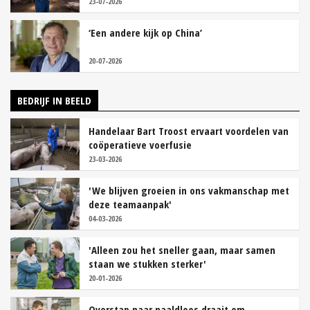
23-07-2026
‘Een andere kijk op China’
20-07-2026
BEDRIJF IN BEELD
Handelaar Bart Troost ervaart voordelen van
coöperatieve voerfusie
23-03-2026
'We blijven groeien in ons vakmanschap met
deze teamaanpak'
04-03-2026
'Alleen zou het sneller gaan, maar samen
staan we stukken sterker'
20-01-2026
Overstap naar naaldloos draait om