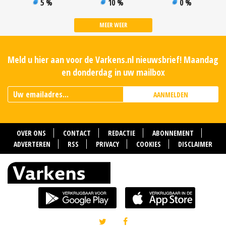
5 %
10 %
0 %
MEER WEER
Meld u hier aan voor de Varkens.nl nieuwsbrief! Maandag
en donderdag in uw mailbox
AANMELDEN
OVER ONS
CONTACT
REDACTIE
ABONNEMENT
ADVERTEREN
RSS
PRIVACY
COOKIES
DISCLAIMER