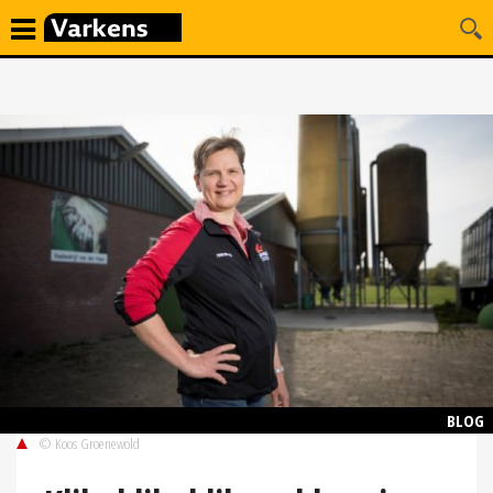
BLOG
© Koos Groenewold