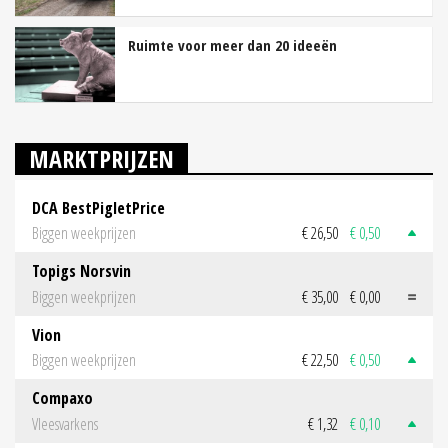
Ruimte voor meer dan 20 ideeën
MARKTPRIJZEN
DCA BestPigletPrice
Biggen weekprijzen
€ 26,50
€ 0,50
Topigs Norsvin
Biggen weekprijzen
€ 35,00
€ 0,00
Vion
Biggen weekprijzen
€ 22,50
€ 0,50
Compaxo
Vleesvarkens
€ 1,32
€ 0,10