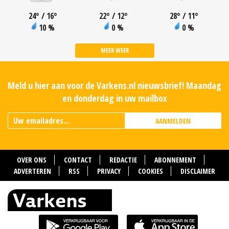
24
°
/ 16
°
22
°
/ 12
°
28
°
/ 11
°
10 %
0 %
0 %
MEER WEER
Meld u hier aan voor de Varkens.nl nieuwsbrief! Maandag
en donderdag in uw mailbox
AANMELDEN
OVER ONS
CONTACT
REDACTIE
ABONNEMENT
ADVERTEREN
RSS
PRIVACY
COOKIES
DISCLAIMER