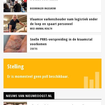
BOEHRINGER INGELHEIM
Vlaamse varkenshouder nam logistiek onder
de loep en spaart personeel
MSD ANIMAL HEALTH
Snelle PRRS-verspreiding in de kraamstal
voorkomen
ZOETIS
Stelling
Er is momenteel geen poll beschikbaar.
NIEUWS VAN NIEUWEOOGST.NL