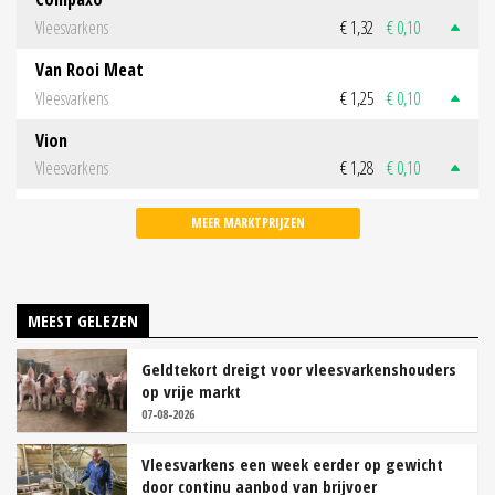
Vleesvarkens
€ 1,32
€ 0,10
Van Rooi Meat
Vleesvarkens
€ 1,25
€ 0,10
Vion
Vleesvarkens
€ 1,28
€ 0,10
MEER MARKTPRIJZEN
MEEST GELEZEN
Geldtekort dreigt voor vleesvarkenshouders
op vrije markt
07-08-2026
Vleesvarkens een week eerder op gewicht
door continu aanbod van brijvoer