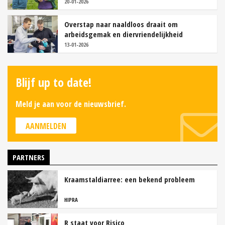
20-01-2026
Overstap naar naaldloos draait om
arbeidsgemak en diervriendelijkheid
13-01-2026
Blijf up to date!
Meld je aan voor de nieuwsbrief.
AANMELDEN
PARTNERS
Kraamstaldiarree: een bekend probleem
HIPRA
R staat voor Risico