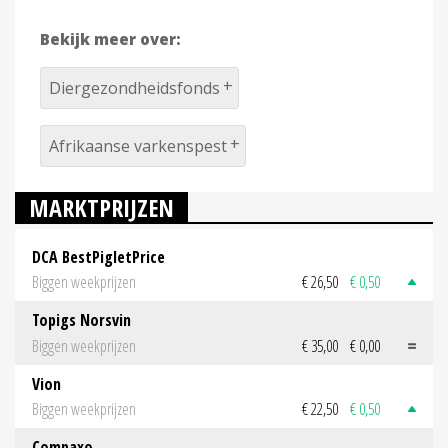
Bekijk meer over:
Diergezondheidsfonds
Afrikaanse varkenspest
MARKTPRIJZEN
DCA BestPigletPrice
Biggen weekprijzen
€ 26,50
€ 0,50
Topigs Norsvin
Biggen weekprijzen
€ 35,00
€ 0,00
Vion
Biggen weekprijzen
€ 22,50
€ 0,50
Compaxo