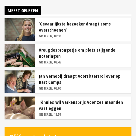
MEEST GELEZEN
‘Gevaarlijkste bezoeker draagt soms
overschoenen’
GISTEREN, 08:30
Vreugdesprongetje om plots stijgende
noteringen
GISTEREN, 08:45
Jan Vernooij draagt voorzittersrol over op
Bart Camps
GISTEREN, 06:00
Tönnies wil varkensprijs voor zes maanden
vastleggen
GISTEREN, 13:59