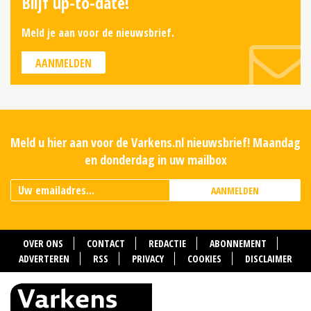
Blijf up-to-date!
Meld je aan voor de nieuwsbrief.
AANMELDEN
Meld u hier aan voor de Varkens.nl nieuwsbrief! Maandag
en donderdag in uw mailbox
AANMELDEN
OVER ONS
CONTACT
REDACTIE
ABONNEMENT
ADVERTEREN
RSS
PRIVACY
COOKIES
DISCLAIMER