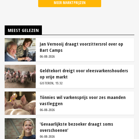
MEER MARKTPRIJZEN
MEEST GELEZEN
Jan Vernooij draagt voorzittersrol over op
Bart Camps
06-08-2026
Geldtekort dreigt voor vleesvarkenshouders
op vrije markt
GISTEREN, 15:32
Tönnies wil varkensprijs voor zes maanden
vastleggen
06-08-2026
‘Gevaarlijkste bezoeker draagt soms
overschoenen’
06-08-2026