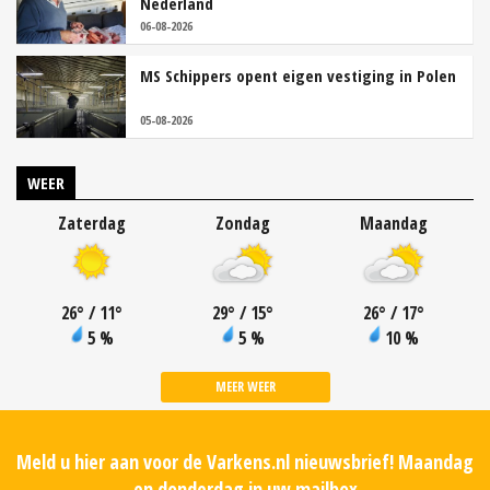
Nederland
06-08-2026
MS Schippers opent eigen vestiging in Polen
05-08-2026
WEER
Zaterdag
Zondag
Maandag
26
°
/ 11
°
29
°
/ 15
°
26
°
/ 17
°
5 %
5 %
10 %
MEER WEER
Meld u hier aan voor de Varkens.nl nieuwsbrief! Maandag
en donderdag in uw mailbox