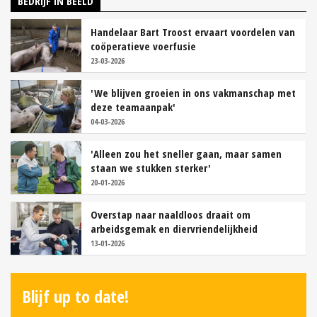
BEDRIJF IN BEELD
Handelaar Bart Troost ervaart voordelen van
coöperatieve voerfusie
23-03-2026
'We blijven groeien in ons vakmanschap met
deze teamaanpak'
04-03-2026
'Alleen zou het sneller gaan, maar samen
staan we stukken sterker'
20-01-2026
Overstap naar naaldloos draait om
arbeidsgemak en diervriendelijkheid
13-01-2026
Blijf up to date!