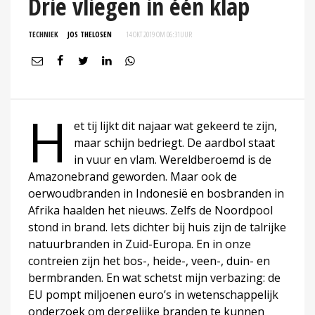
Drie vliegen in één klap
TECHNIEK
JOS THELOSEN
14 OKT 2019 OM 06:31
UUR
H
et tij lijkt dit najaar wat gekeerd te zijn,
maar schijn bedriegt. De aardbol staat
in vuur en vlam. Wereldberoemd is de
Amazonebrand geworden. Maar ook de
oerwoudbranden in Indonesië en bosbranden in
Afrika haalden het nieuws. Zelfs de Noordpool
stond in brand. Iets dichter bij huis zijn de talrijke
natuurbranden in Zuid-Europa. En in onze
contreien zijn het bos-, heide-, veen-, duin- en
bermbranden. En wat schetst mijn verbazing: de
EU pompt miljoenen euro’s in wetenschappelijk
onderzoek om dergelijke branden te kunnen