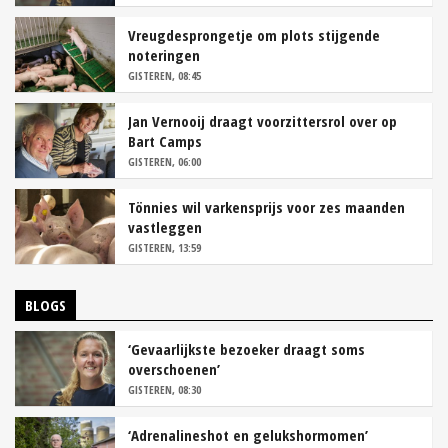
Vreugdesprongetje om plots stijgende
noteringen
GISTEREN, 08:45
Jan Vernooij draagt voorzittersrol over op
Bart Camps
GISTEREN, 06:00
Tönnies wil varkensprijs voor zes maanden
vastleggen
GISTEREN, 13:59
BLOGS
‘Gevaarlijkste bezoeker draagt soms
overschoenen’
GISTEREN, 08:30
‘Adrenalineshot en gelukshormomen’