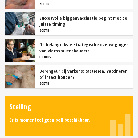
ZOETIS
Succesvolle biggenvaccinatie begint met de
juiste timing
ZOETIS
De belangrijkste strategische overwegingen
van vleesvarkenshouders
DE HEUS
Berengeur bij varkens: castreren, vaccineren
of intact houden?
ZOETIS
Stelling
Er is momenteel geen poll beschikbaar.