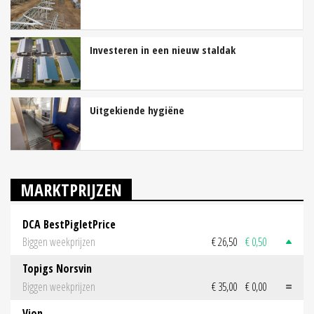
Investeren in een nieuw staldak
Uitgekiende hygiëne
MARKTPRIJZEN
DCA BestPigletPrice
Biggen weekprijzen
€ 26,50
€ 0,50
Topigs Norsvin
Biggen weekprijzen
€ 35,00
€ 0,00
Vion