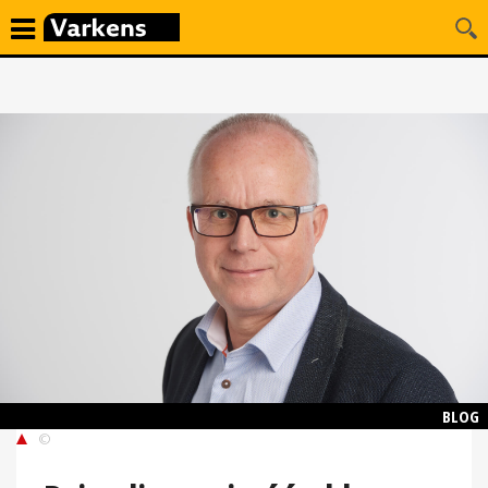
BLOG
©