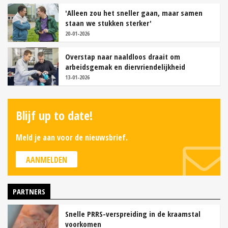
'Alleen zou het sneller gaan, maar samen
staan we stukken sterker'
20-01-2026
Overstap naar naaldloos draait om
arbeidsgemak en diervriendelijkheid
13-01-2026
Blijf up to date!
Meld je aan voor de nieuwsbrief.
AANMELDEN
PARTNERS
Snelle PRRS-verspreiding in de kraamstal
voorkomen