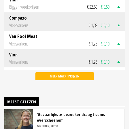
Biggen weekprijzen
€ 22,50
€ 0,50
Compaxo
Vleesvarkens
€ 1,32
€ 0,10
Van Rooi Meat
Vleesvarkens
€ 1,25
€ 0,10
Vion
Vleesvarkens
€ 1,28
€ 0,10
MEER MARKTPRIJZEN
MEEST GELEZEN
‘Gevaarlijkste bezoeker draagt soms
overschoenen’
GISTEREN, 08:30