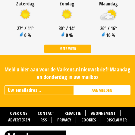
Zaterdag
Zondag
Maandag
27
°
/ 11
°
30
°
/ 14
°
26
°
/ 16
°
0 %
0 %
10 %
MEER WEER
Meld u hier aan voor de Varkens.nl nieuwsbrief! Maandag
en donderdag in uw mailbox
AANMELDEN
OVER ONS
CONTACT
REDACTIE
ABONNEMENT
ADVERTEREN
RSS
PRIVACY
COOKIES
DISCLAIMER