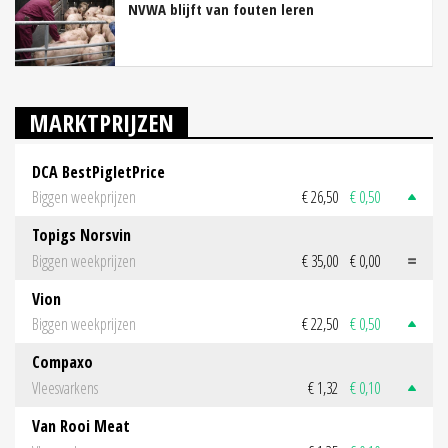
NVWA blijft van fouten leren
MARKTPRIJZEN
DCA BestPigletPrice
Biggen weekprijzen
€ 26,50
€ 0,50
Topigs Norsvin
Biggen weekprijzen
€ 35,00
€ 0,00
Vion
Biggen weekprijzen
€ 22,50
€ 0,50
Compaxo
Vleesvarkens
€ 1,32
€ 0,10
Van Rooi Meat