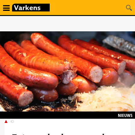
NIEUWS
©