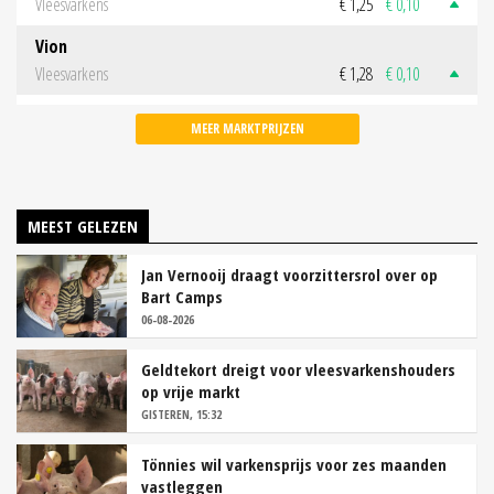
Vleesvarkens
€ 1,25
€ 0,10
Vion
Vleesvarkens
€ 1,28
€ 0,10
MEER MARKTPRIJZEN
MEEST GELEZEN
Jan Vernooij draagt voorzittersrol over op
Bart Camps
06-08-2026
Geldtekort dreigt voor vleesvarkenshouders
op vrije markt
GISTEREN, 15:32
Tönnies wil varkensprijs voor zes maanden
vastleggen