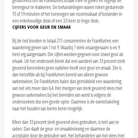
gehanteerd om de Frankfurters smaak mee te geven en tegelijk de
berengeur te maskeren. De behandelingen waren roken gedurende
15 of 19 minuten of het toevoegen van nootmuskaat of koriander in
een enkelvoudige dosis of een 3,5 keer zo hoge dosis.
CIJFERS VOOR GEUR EN SMAAK
Bij de test konden in totaal 211 consumenten de Frankfurters een
waardering geven van 1 tot 9. Waarbij 1 sterk onaangenaam is en 9
heel erg aangenaam. Die cijfers werden gegeven voor zowel geur als
smaak. Uit het onderzoek bleek dat een aandeel van 33 procent sterk
geurend berenvlees geen nadelen heeft voor geur en smaak. Die is
dan hetzelfde als bij Frankfurters bereid van alleen gewoon
varkensvlees. De Frankfurters halen dan gemiddeld een waardering
van net iets meer dan 6,4. Het mengen van sterk geurend vlees met
gewoon varkensvlees bij het bereiden van worst is volgens de
onderzoekers dus een goede optie. Daarmee is de overschakeling
naar het houden van beren beter mogelijk.
Meer dan 33 procent sterk geurend vlees gebruiken, is niet aan te
raden. Dan daalt de geur- en smaakbeleving en daarmee de
acceptatie door de gebruiker wel. Het behandelen van het vlees met