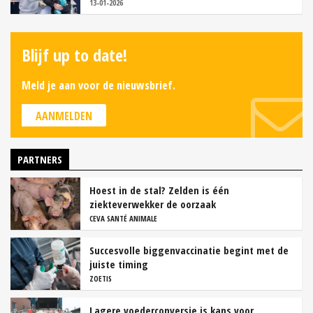
13-01-2026
Blijf up to date!
Meld je aan voor de nieuwsbrief.
AANMELDEN
PARTNERS
Hoest in de stal? Zelden is één
ziekteverwekker de oorzaak
CEVA SANTÉ ANIMALE
Succesvolle biggenvaccinatie begint met de
juiste timing
ZOETIS
Lagere voederconversie is kans voor