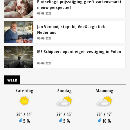
Plotselinge prijsstijging geeft varkensmarkt
nieuw perspectief
06-08-2026
Jan Vernooij stopt bij Vee&Logistiek
Nederland
06-08-2026
MS Schippers opent eigen vestiging in Polen
05-08-2026
WEER
Zaterdag
Zondag
Maandag
26
°
/ 11
°
29
°
/ 15
°
26
°
/ 17
°
5 %
5 %
10 %