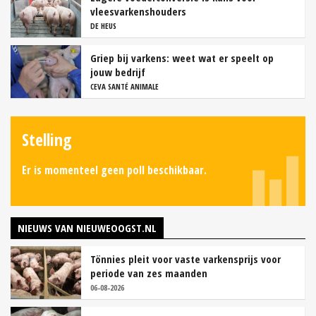
vleesvarkenshouders
DE HEUS
Griep bij varkens: weet wat er speelt op
jouw bedrijf
CEVA SANTÉ ANIMALE
Stelling
Er is momenteel geen poll beschikbaar.
NIEUWS VAN NIEUWEOOGST.NL
Tönnies pleit voor vaste varkensprijs voor
periode van zes maanden
06-08-2026