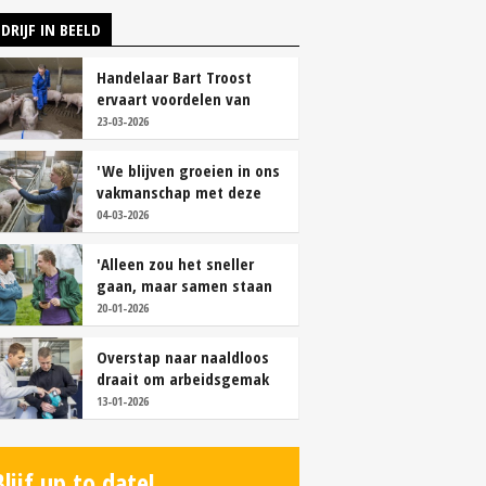
DRIJF IN BEELD
Handelaar Bart Troost
ervaart voordelen van
coöperatieve voerfusie
23-03-2026
'We blijven groeien in ons
vakmanschap met deze
teamaanpak'
04-03-2026
'Alleen zou het sneller
gaan, maar samen staan
we stukken sterker'
20-01-2026
Overstap naar naaldloos
draait om arbeidsgemak
en diervriendelijkheid
13-01-2026
Blijf up to date!