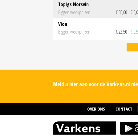
Topigs Norsvin
Biggen weekprijzen
€ 35,00
€ 0,
Vion
Biggen weekprijzen
€ 22,50
€ 0,
Meld u hier aan voor de Varkens.nl n
OVER ONS
CONTACT