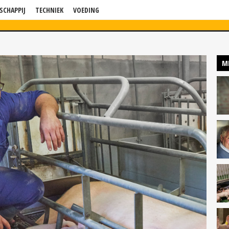
SCHAPPIJ
TECHNIEK
VOEDING
WS
VERDIEPING
BLOG
BEDRIJF IN BEELD
KENNISSESSIES
P
M