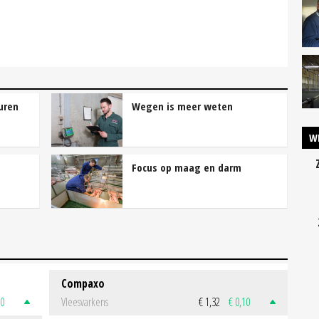
uren
Wegen is meer weten
W
Focus op maag en darm
Compaxo
50
Vleesvarkens
€ 1,32
€ 0,10