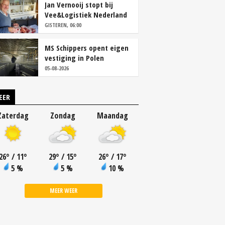
Jan Vernooij stopt bij
Vee&Logistiek Nederland
GISTEREN, 06:00
MS Schippers opent eigen
vestiging in Polen
05-08-2026
EER
Zaterdag
Zondag
Maandag
26
°
/ 11
°
29
°
/ 15
°
26
°
/ 17
°
5 %
5 %
10 %
MEER WEER