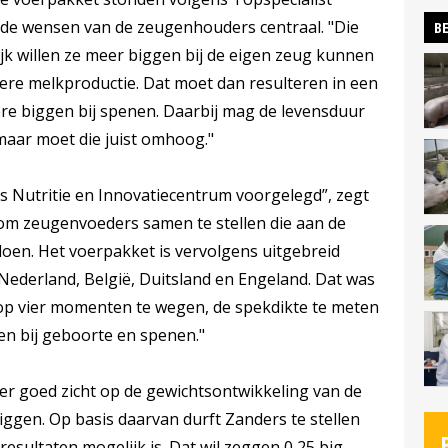
de wensen van de zeugenhouders centraal. "Die
BE
jk willen ze meer biggen bij de eigen zeug kunnen
ere melkproductie. Dat moet dan resulteren in een
re biggen bij spenen. Daarbij mag de levensduur
 maar moet die juist omhoog."
s Nutritie en Innovatiecentrum voorgelegd”, zegt
 om zeugenvoeders samen te stellen die aan de
oen. Het voerpakket is vervolgens uitgebreid
 Nederland, België, Duitsland en Engeland. Dat was
op vier momenten te wegen, de spekdikte te meten
en bij geboorte en spenen."
er goed zicht op de gewichtsontwikkeling van de
iggen. Op basis daarvan durft Zanders te stellen
resultaten mogelijk is. Dat wil zeggen 0,25 big