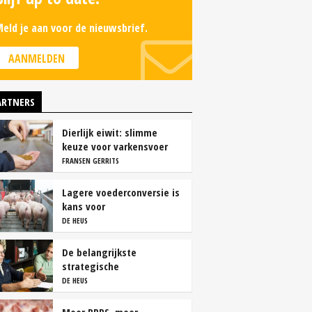
eld je aan voor de nieuwsbrief.
AANMELDEN
ARTNERS
Dierlijk eiwit: slimme
keuze voor varkensvoer
FRANSEN GERRITS
Lagere voederconversie is
kans voor
vleesvarkenshouders
DE HEUS
De belangrijkste
strategische
overwegingen van
DE HEUS
vleesvarkenshouders