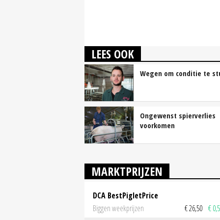
LEES OOK
Wegen om conditie te st
Ongewenst spierverlies
voorkomen
MARKTPRIJZEN
DCA BestPigletPrice
Biggen weekprijzen
€ 26,50
€ 0,