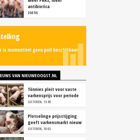
Meer PRRS, meer
antibiotica
ZOETIS
Stelling
r is momenteel geen poll beschikbaar.
IEUWS VAN NIEUWEOOGST.NL
Tönnies pleit voor vaste
varkensprijs voor periode
van zes maanden
GISTEREN, 13:49
Plotselinge prijsstijging
geeft varkensmarkt nieuw
perspectief
GISTEREN, 10:02