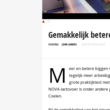
©
Gemakkelijk beter
VOEDING
JOHN LAMERS
26 OKT 2017 OM 07:24
UUR
M
eer en betere biggen 
tegelijk meer arbeidsg
grote praktijktest met
NOVA-lactovoer is onder andere 
Coelen.
Bij de ontwikkeling van het nieu