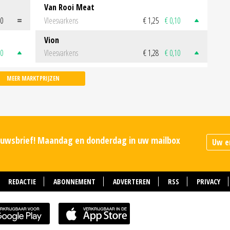
Van Rooi Meat
00
Vleesvarkens
€ 1,25
€ 0,10
Vion
50
Vleesvarkens
€ 1,28
€ 0,10
MEER MARKTPRIJZEN
ieuwsbrief! Maandag en donderdag in uw mailbox
REDACTIE
ABONNEMENT
ADVERTEREN
RSS
PRIVACY