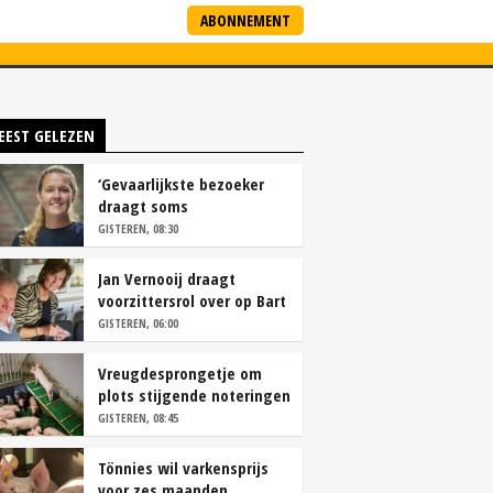
ABONNEMENT
ARTNERS
NIEUWSBRIEF
EEST GELEZEN
‘Gevaarlijkste bezoeker
draagt soms
overschoenen’
GISTEREN, 08:30
Jan Vernooij draagt
voorzittersrol over op Bart
Camps
GISTEREN, 06:00
Vreugdesprongetje om
plots stijgende noteringen
GISTEREN, 08:45
Tönnies wil varkensprijs
voor zes maanden