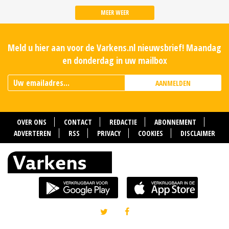
MEER WEER
Meld u hier aan voor de Varkens.nl nieuwsbrief! Maandag
en donderdag in uw mailbox
AANMELDEN
OVER ONS
CONTACT
REDACTIE
ABONNEMENT
ADVERTEREN
RSS
PRIVACY
COOKIES
DISCLAIMER