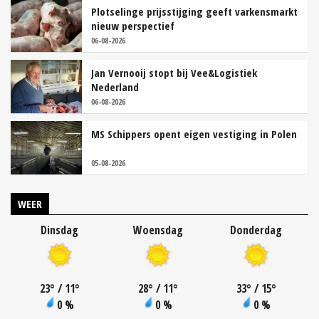
Plotselinge prijsstijging geeft varkensmarkt
nieuw perspectief
06-08-2026
Jan Vernooij stopt bij Vee&Logistiek
Nederland
06-08-2026
MS Schippers opent eigen vestiging in Polen
05-08-2026
WEER
Dinsdag
Woensdag
Donderdag
23
°
/ 11
°
28
°
/ 11
°
33
°
/ 15
°
0 %
0 %
0 %