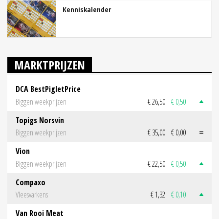
Kenniskalender
MARKTPRIJZEN
DCA BestPigletPrice
Biggen weekprijzen
€ 26,50
€ 0,50
Topigs Norsvin
Biggen weekprijzen
€ 35,00
€ 0,00
Vion
Biggen weekprijzen
€ 22,50
€ 0,50
Compaxo
Vleesvarkens
€ 1,32
€ 0,10
Van Rooi Meat