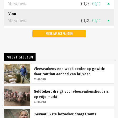
Vleesvarkens
€ 1,25
€ 0,10
Vion
Vleesvarkens
€ 1,28
€ 0,10
MEER MARKTPRIJZEN
MEEST GELEZEN
Vleesvarkens een week eerder op gewicht
door continu aanbod van brijvoer
07-08-2026
Geldtekort dreigt voor vleesvarkenshouders
op vrije markt
07-08-2026
‘Gevaarlijkste bezoeker draagt soms