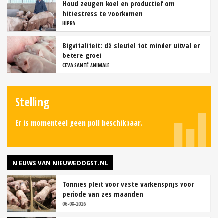
Houd zeugen koel en productief om
hittestress te voorkomen
HIPRA
Bigvitaliteit: dé sleutel tot minder uitval en
betere groei
CEVA SANTÉ ANIMALE
Stelling
Er is momenteel geen poll beschikbaar.
NIEUWS VAN NIEUWEOOGST.NL
Tönnies pleit voor vaste varkensprijs voor
periode van zes maanden
06-08-2026