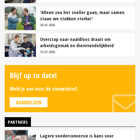
'Alleen zou het sneller gaan, maar samen
staan we stukken sterker'
20-01-2026
Overstap naar naaldloos draait om
arbeidsgemak en diervriendelijkheid
13-01-2026
Blijf up to date!
Meld je aan voor de nieuwsbrief.
AANMELDEN
PARTNERS
Lagere voederconversie is kans voor