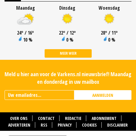
Maandag
Dinsdag
Woensdag
24
°
/ 16
°
22
°
/ 12
°
28
°
/ 11
°
10 %
0 %
0 %
MEER WEER
Meld u hier aan voor de Varkens.nl nieuwsbrief! Maandag
en donderdag in uw mailbox
AANMELDEN
OVER ONS
CONTACT
REDACTIE
ABONNEMENT
ADVERTEREN
RSS
PRIVACY
COOKIES
DISCLAIMER