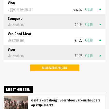
Vion
Biggen weekprijzen
€ 22,50
€ 0,50
Compaxo
Vleesvarkens
€ 1,32
€ 0,10
Van Rooi Meat
Vleesvarkens
€ 1,25
€ 0,10
Vion
Vleesvarkens
€ 1,28
€ 0,10
MEER MARKTPRIJZEN
MEEST GELEZEN
Geldtekort dreigt voor vleesvarkenshouders
op vrije markt