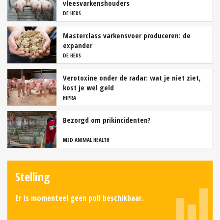
vleesvarkenshouders
DE HEUS
Masterclass varkensvoer produceren: de
expander
DE HEUS
Verotoxine onder de radar: wat je niet ziet,
kost je wel geld
HIPRA
Bezorgd om prikincidenten?
MSD ANIMAL HEALTH
Stelling
Er is momenteel geen poll beschikbaar.