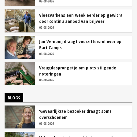
07-08-2026
Vleesvarkens een week eerder op gewicht
door continu aanbod van brijvoer
07-08-2026
Jan Vernooij draagt voorzittersrol over op
Bart Camps
06-08-2026
Vreugdesprongetje om plots stijgende
noteringen
06-08-2026
BLOGS
‘Gevaarlijkste bezoeker draagt soms
overschoenen’
06-08-2026