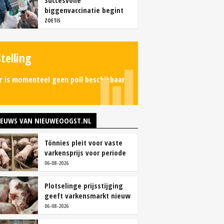
Succesvolle
biggenvaccinatie begint
met de juiste timing
ZOETIS
Stelling
r is momenteel geen poll beschikbaar.
IEUWS VAN NIEUWEOOGST.NL
Tönnies pleit voor vaste
varkensprijs voor periode
van zes maanden
06-08-2026
Plotselinge prijsstijging
geeft varkensmarkt nieuw
perspectief
06-08-2026