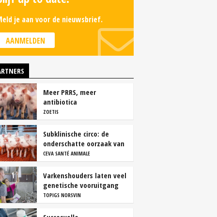
eld je aan voor de nieuwsbrief.
AANMELDEN
ARTNERS
Meer PRRS, meer
antibiotica
ZOETIS
Subklinische circo: de
onderschatte oorzaak van
productieverlies
CEVA SANTÉ ANIMALE
Varkenshouders laten veel
genetische vooruitgang
liggen
TOPIGS NORSVIN