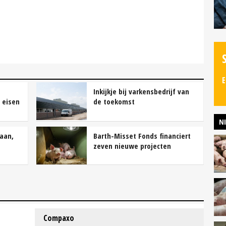
E
Inkijkje bij varkensbedrijf van
 eisen
de toekomst
N
 aan,
Barth-Misset Fonds financiert
zeven nieuwe projecten
Compaxo