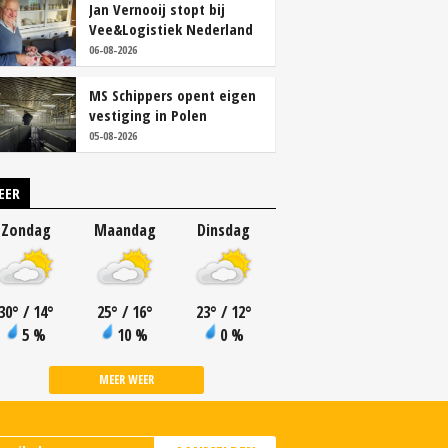
Jan Vernooij stopt bij
Vee&Logistiek Nederland
06-08-2026
MS Schippers opent eigen
vestiging in Polen
05-08-2026
EER
Zondag
Maandag
Dinsdag
30
°
/ 14
°
25
°
/ 16
°
23
°
/ 12
°
5 %
10 %
0 %
MEER WEER