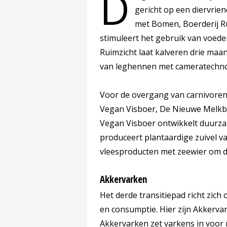
D
gericht op een diervrien
met Bomen, Boerderij R
stimuleert het gebruik van voed
Ruimzicht laat kalveren drie maan
van leghennen met cameratechnol
Voor de overgang van carnivoren
Vegan Visboer, De Nieuwe Melkbo
Vegan Visboer ontwikkelt duurza
produceert plantaardige zuivel v
vleesproducten met zeewier om de
Akkervarken
Het derde transitiepad richt zic
en consumptie. Hier zijn Akkerva
Akkervarken zet varkens in voor 