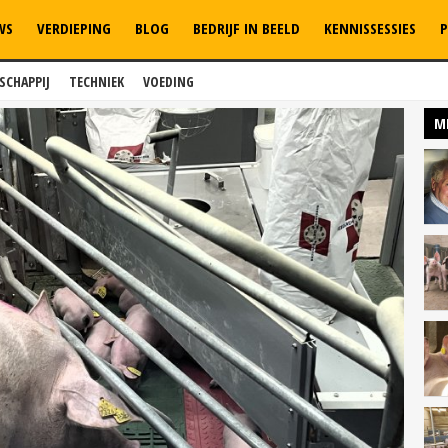
WS
VERDIEPING
BLOG
BEDRIJF IN BEELD
KENNISSESSIES
P
SCHAPPIJ
TECHNIEK
VOEDING
M