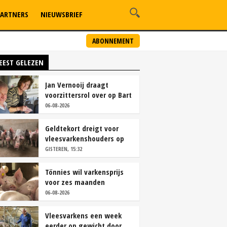
ARTNERS
NIEUWSBRIEF
ABONNEMENT
EEST GELEZEN
Jan Vernooij draagt
voorzittersrol over op Bart
Camps
06-08-2026
Geldtekort dreigt voor
vleesvarkenshouders op
vrije markt
GISTEREN, 15:32
Tönnies wil varkensprijs
voor zes maanden
vastleggen
06-08-2026
Vleesvarkens een week
eerder op gewicht door