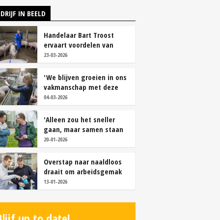
DRIJF IN BEELD
Handelaar Bart Troost
ervaart voordelen van
coöperatieve voerfusie
23-03-2026
'We blijven groeien in ons
vakmanschap met deze
teamaanpak'
04-03-2026
'Alleen zou het sneller
gaan, maar samen staan
we stukken sterker'
20-01-2026
Overstap naar naaldloos
draait om arbeidsgemak
en diervriendelijkheid
13-01-2026
Blijf up to date!