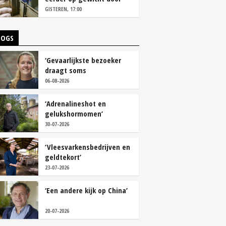
continu aanbod van
GISTEREN, 17:00
brijvoer
LOGS
‘Gevaarlijkste bezoeker
draagt soms
overschoenen’
06-08-2026
‘Adrenalineshot en
gelukshormomen’
30-07-2026
‘Vleesvarkensbedrijven en
geldtekort’
23-07-2026
‘Een andere kijk op China’
20-07-2026