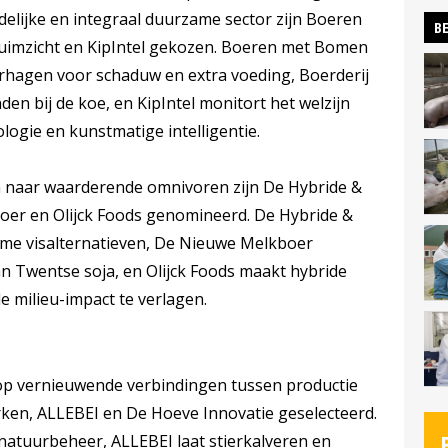
delijke en integraal duurzame sector zijn Boeren
BE
uimzicht en KipIntel gekozen. Boeren met Bomen
erhagen voor schaduw en extra voeding, Boerderij
den bij de koe, en KipIntel monitort het welzijn
ogie en kunstmatige intelligentie.
 naar waarderende omnivoren zijn De Hybride &
er en Olijck Foods genomineerd. De Hybride &
me visalternatieven, De Nieuwe Melkboer
an Twentse soja, en Olijck Foods maakt hybride
 milieu-impact te verlagen.
h op vernieuwende verbindingen tussen productie
rken, ALLEBEI en De Hoeve Innovatie geselecteerd.
natuurbeheer, ALLEBEI laat stierkalveren en