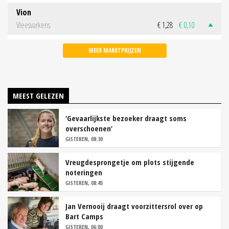
Vion
Vleesvarkens
€ 1,28
€ 0,10
MEER MARKTPRIJZEN
MEEST GELEZEN
‘Gevaarlijkste bezoeker draagt soms
overschoenen’
GISTEREN, 08:30
Vreugdesprongetje om plots stijgende
noteringen
GISTEREN, 08:45
Jan Vernooij draagt voorzittersrol over op
Bart Camps
GISTEREN, 06:00