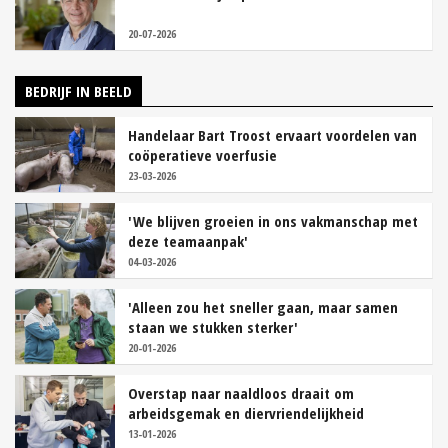
20-07-2026
BEDRIJF IN BEELD
Handelaar Bart Troost ervaart voordelen van
coöperatieve voerfusie
23-03-2026
'We blijven groeien in ons vakmanschap met
deze teamaanpak'
04-03-2026
'Alleen zou het sneller gaan, maar samen
staan we stukken sterker'
20-01-2026
Overstap naar naaldloos draait om
arbeidsgemak en diervriendelijkheid
13-01-2026