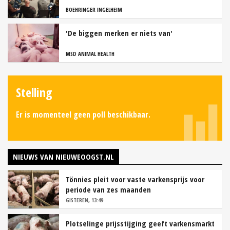
BOEHRINGER INGELHEIM
'De biggen merken er niets van'
MSD ANIMAL HEALTH
Stelling
Er is momenteel geen poll beschikbaar.
NIEUWS VAN NIEUWEOOGST.NL
Tönnies pleit voor vaste varkensprijs voor
periode van zes maanden
GISTEREN, 13:49
Plotselinge prijsstijging geeft varkensmarkt