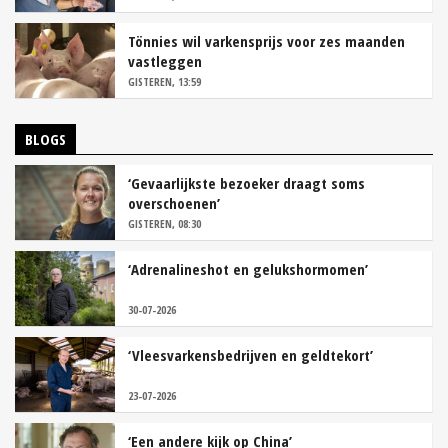
Tönnies wil varkensprijs voor zes maanden
vastleggen
GISTEREN, 13:59
BLOGS
‘Gevaarlijkste bezoeker draagt soms
overschoenen’
GISTEREN, 08:30
‘Adrenalineshot en gelukshormomen’
30-07-2026
‘Vleesvarkensbedrijven en geldtekort’
23-07-2026
‘Een andere kijk op China’