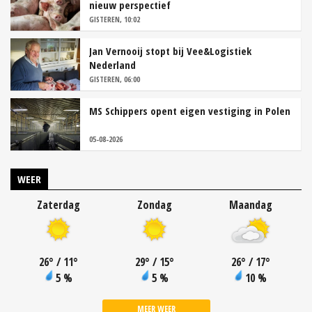
nieuw perspectief
GISTEREN, 10:02
Jan Vernooij stopt bij Vee&Logistiek
Nederland
GISTEREN, 06:00
MS Schippers opent eigen vestiging in Polen
05-08-2026
WEER
Zaterdag
Zondag
Maandag
26
°
/ 11
°
29
°
/ 15
°
26
°
/ 17
°
5 %
5 %
10 %
MEER WEER