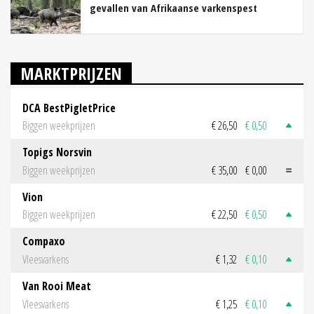
gevallen van Afrikaanse varkenspest
MARKTPRIJZEN
DCA BestPigletPrice
Biggen weekprijzen
€ 26,50
€ 0,50
Topigs Norsvin
Biggen weekprijzen
€ 35,00
€ 0,00
Vion
Biggen weekprijzen
€ 22,50
€ 0,50
Compaxo
Vleesvarkens
€ 1,32
€ 0,10
Van Rooi Meat
Vleesvarkens
€ 1,25
€ 0,10