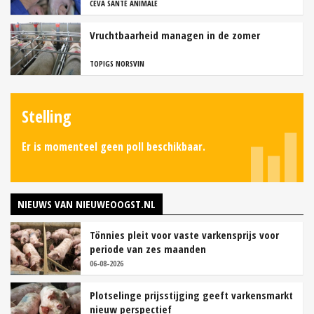
CEVA SANTÉ ANIMALE
Vruchtbaarheid managen in de zomer
TOPIGS NORSVIN
Stelling
Er is momenteel geen poll beschikbaar.
NIEUWS VAN NIEUWEOOGST.NL
Tönnies pleit voor vaste varkensprijs voor
periode van zes maanden
06-08-2026
Plotselinge prijsstijging geeft varkensmarkt
nieuw perspectief