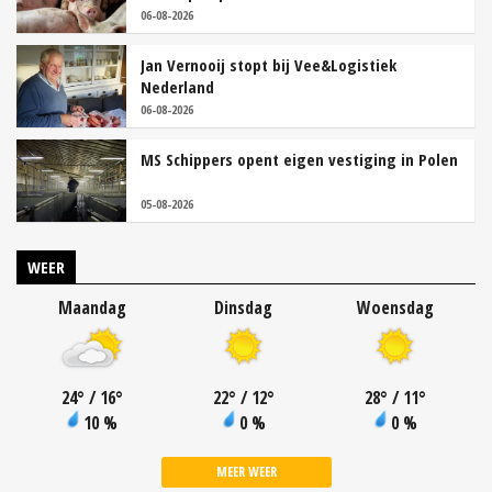
06-08-2026
Jan Vernooij stopt bij Vee&Logistiek
Nederland
06-08-2026
MS Schippers opent eigen vestiging in Polen
05-08-2026
WEER
Maandag
Dinsdag
Woensdag
24
°
/ 16
°
22
°
/ 12
°
28
°
/ 11
°
10 %
0 %
0 %
MEER WEER