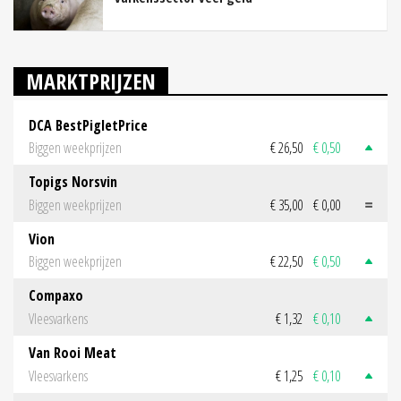
MARKTPRIJZEN
DCA BestPigletPrice
Biggen weekprijzen
€ 26,50
€ 0,50
Topigs Norsvin
Biggen weekprijzen
€ 35,00
€ 0,00
Vion
Biggen weekprijzen
€ 22,50
€ 0,50
Compaxo
Vleesvarkens
€ 1,32
€ 0,10
Van Rooi Meat
Vleesvarkens
€ 1,25
€ 0,10