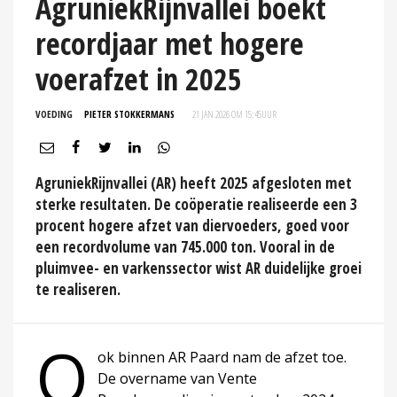
AgruniekRijnvallei boekt
recordjaar met hogere
voerafzet in 2025
VOEDING
PIETER STOKKERMANS
21 JAN 2026 OM 15:45
UUR
AgruniekRijnvallei (AR) heeft 2025 afgesloten met
sterke resultaten. De coöperatie realiseerde een 3
procent hogere afzet van diervoeders, goed voor
een recordvolume van 745.000 ton. Vooral in de
pluimvee- en varkenssector wist AR duidelijke groei
te realiseren.
O
ok binnen AR Paard nam de afzet toe.
De overname van Vente