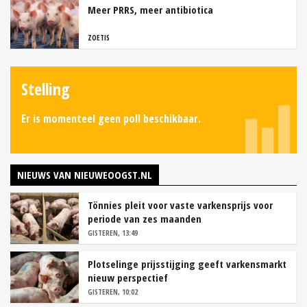
Meer PRRS, meer antibiotica
ZOETIS
Stelling
Er is momenteel geen poll beschikbaar.
NIEUWS VAN NIEUWEOOGST.NL
Tönnies pleit voor vaste varkensprijs voor
periode van zes maanden
GISTEREN, 13:49
Plotselinge prijsstijging geeft varkensmarkt
nieuw perspectief
GISTEREN, 10:02