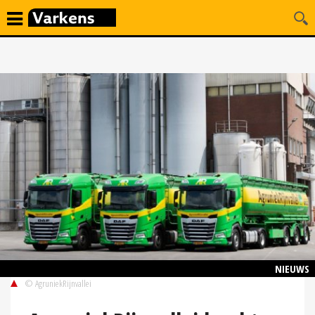
NIEUWS
© AgruniekRijnvallei