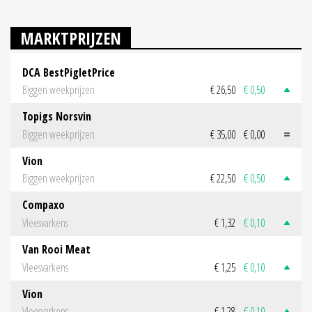
MARKTPRIJZEN
DCA BestPigletPrice
Biggen weekprijzen
€ 26,50
€ 0,50
Topigs Norsvin
Biggen weekprijzen
€ 35,00
€ 0,00
Vion
Biggen weekprijzen
€ 22,50
€ 0,50
Compaxo
Vleesvarkens
€ 1,32
€ 0,10
Van Rooi Meat
Vleesvarkens
€ 1,25
€ 0,10
Vion
Vleesvarkens
€ 1,28
€ 0,10