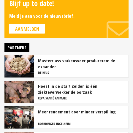
Blijf up to date!
Meld je aan voor de nieuwsbrief.
AANMELDEN
PARTNERS
Masterclass varkensvoer produceren: de
expander
DE HEUS
Hoest in de stal? Zelden is één
ziekteverwekker de oorzaak
CEVA SANTÉ ANIMALE
Meer rendement door minder verspilling
BOEHRINGER INGELHEIM