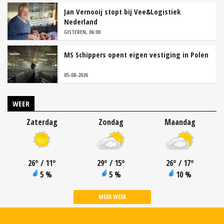
Jan Vernooij stopt bij Vee&Logistiek
Nederland
GISTEREN, 06:00
MS Schippers opent eigen vestiging in Polen
05-08-2026
WEER
Zaterdag
Zondag
Maandag
26
°
/ 11
°
29
°
/ 15
°
26
°
/ 17
°
5 %
5 %
10 %
MEER WEER