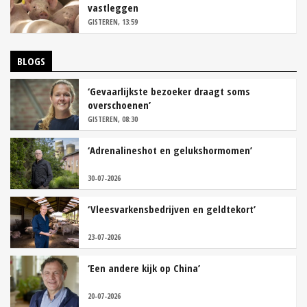
vastleggen
GISTEREN, 13:59
BLOGS
‘Gevaarlijkste bezoeker draagt soms
overschoenen’
GISTEREN, 08:30
‘Adrenalineshot en gelukshormomen’
30-07-2026
‘Vleesvarkensbedrijven en geldtekort’
23-07-2026
‘Een andere kijk op China’
20-07-2026