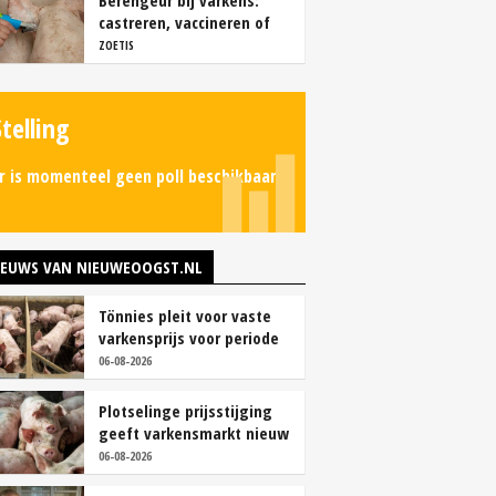
Berengeur bij varkens:
castreren, vaccineren of
intact houden?
ZOETIS
Stelling
r is momenteel geen poll beschikbaar.
IEUWS VAN NIEUWEOOGST.NL
Tönnies pleit voor vaste
varkensprijs voor periode
van zes maanden
06-08-2026
Plotselinge prijsstijging
geeft varkensmarkt nieuw
perspectief
06-08-2026