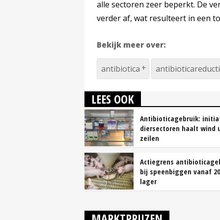
alle sectoren zeer beperkt. De ve
verder af, wat resulteert in een t
Bekijk meer over:
antibiotica
antibioticareduct
LEES OOK
Antibioticagebruik: initia
diersectoren haalt wind 
zeilen
Actiegrens antibioticage
bij speenbiggen vanaf 2
lager
MARKTPRIJZEN