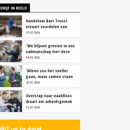
DRIJF IN BEELD
Handelaar Bart Troost
ervaart voordelen van
coöperatieve voerfusie
23-03-2026
'We blijven groeien in ons
vakmanschap met deze
teamaanpak'
04-03-2026
'Alleen zou het sneller
gaan, maar samen staan
we stukken sterker'
20-01-2026
Overstap naar naaldloos
draait om arbeidsgemak
en diervriendelijkheid
13-01-2026
Blijf up to date!