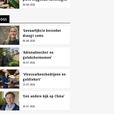
06-08-2026
LOGS
‘Gevaarlijkste bezoeker
draagt soms
overschoenen’
06-08-2026
‘Adrenalineshot en
gelukshormomen’
30-07-2026
‘Vleesvarkensbedrijven en
geldtekort’
23-07-2026
‘Een andere kijk op China’
20-07-2026