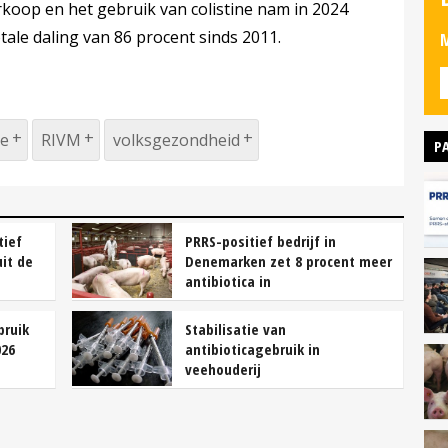
rkoop en het gebruik van colistine nam in 2024
otale daling van 86 procent sinds 2011.
M
ie
RIVM
volksgezondheid
P
tief
PRRS-positief bedrijf in
uit de
Denemarken zet 8 procent meer
antibiotica in
bruik
Stabilisatie van
026
antibioticagebruik in
veehouderij