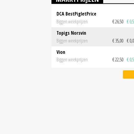
DCA BestPigletPrice
Biggen weekprijzen
€ 26,50
€ 0,
Topigs Norsvin
Biggen weekprijzen
€ 35,00
€ 0,
Vion
Biggen weekprijzen
€ 22,50
€ 0,