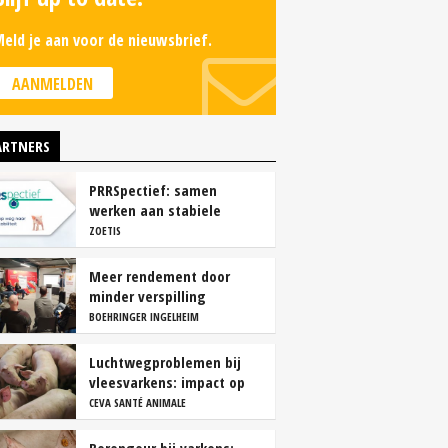
eld je aan voor de nieuwsbrief.
AANMELDEN
ARTNERS
PRRSpectief: samen
werken aan stabiele
resultaten
ZOETIS
Meer rendement door
minder verspilling
BOEHRINGER INGELHEIM
Luchtwegproblemen bij
vleesvarkens: impact op
karkas- en vleeskwaliteit
CEVA SANTÉ ANIMALE