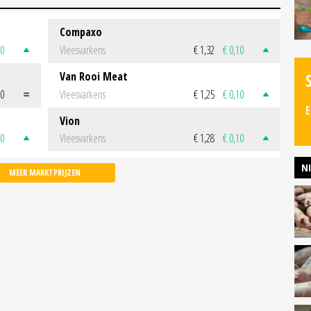
Compaxo
50
Vleesvarkens
€ 1,32
€ 0,10
Van Rooi Meat
00
Vleesvarkens
€ 1,25
€ 0,10
E
Vion
50
Vleesvarkens
€ 1,28
€ 0,10
N
MEER MARKTPRIJZEN