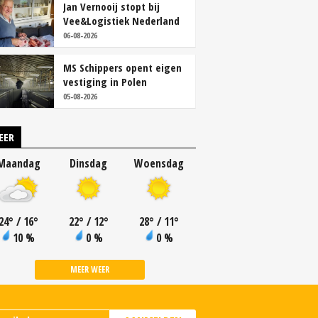
Jan Vernooij stopt bij
Vee&Logistiek Nederland
06-08-2026
MS Schippers opent eigen
vestiging in Polen
05-08-2026
EER
Maandag
Dinsdag
Woensdag
24
°
/ 16
°
22
°
/ 12
°
28
°
/ 11
°
10 %
0 %
0 %
MEER WEER