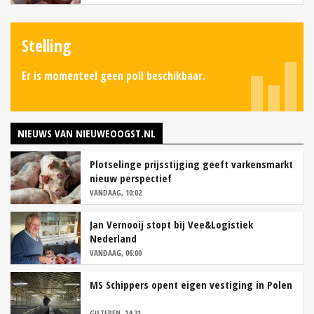
Stelling
Er is momenteel geen poll beschikbaar.
NIEUWS VAN NIEUWEOOGST.NL
Plotselinge prijsstijging geeft varkensmarkt
nieuw perspectief
VANDAAG, 10:02
Jan Vernooij stopt bij Vee&Logistiek
Nederland
VANDAAG, 06:00
MS Schippers opent eigen vestiging in Polen
GISTEREN, 14:31