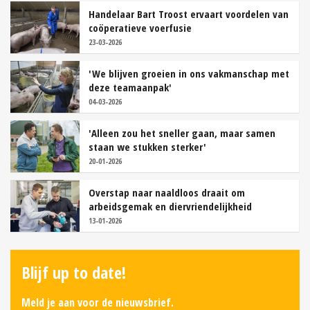
Handelaar Bart Troost ervaart voordelen van
coöperatieve voerfusie
23-03-2026
'We blijven groeien in ons vakmanschap met
deze teamaanpak'
04-03-2026
'Alleen zou het sneller gaan, maar samen
staan we stukken sterker'
20-01-2026
Overstap naar naaldloos draait om
arbeidsgemak en diervriendelijkheid
13-01-2026
Blijf up to date!
Meld je aan voor de nieuwsbrief.