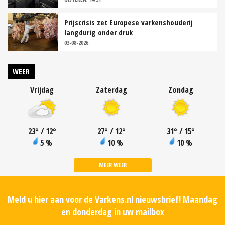
Prijscrisis zet Europese varkenshouderij
langdurig onder druk
03-08-2026
WEER
Vrijdag
Zaterdag
Zondag
23
°
/ 12
°
27
°
/ 12
°
31
°
/ 15
°
5 %
10 %
10 %
MEER WEER
Meld u hier aan voor de Varkens.nl nieuwsbrief! Maandag
en donderdag in uw mailbox