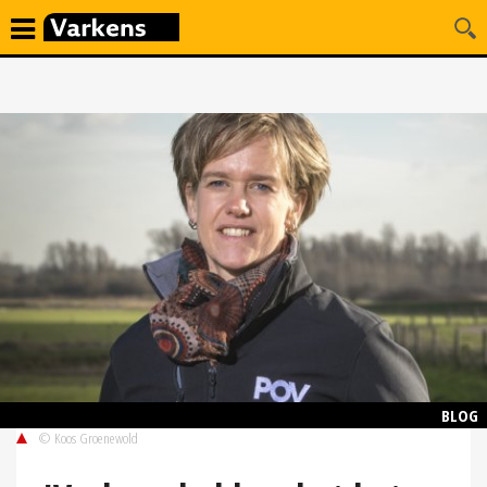
BLOG
© Koos Groenewold