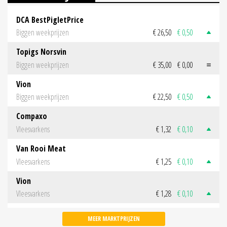
DCA BestPigletPrice
Biggen weekprijzen
€ 26,50
€ 0,50
Topigs Norsvin
Biggen weekprijzen
€ 35,00
€ 0,00
Vion
Biggen weekprijzen
€ 22,50
€ 0,50
Compaxo
Vleesvarkens
€ 1,32
€ 0,10
Van Rooi Meat
Vleesvarkens
€ 1,25
€ 0,10
Vion
Vleesvarkens
€ 1,28
€ 0,10
MEER MARKTPRIJZEN