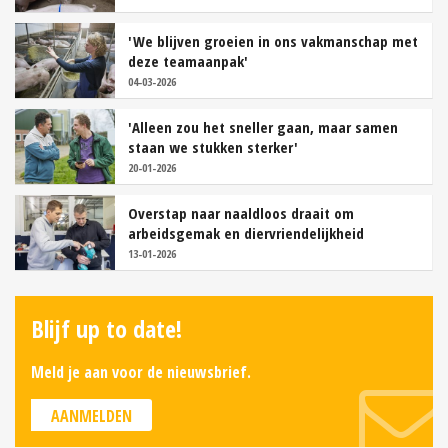
'We blijven groeien in ons vakmanschap met
deze teamaanpak'
04-03-2026
'Alleen zou het sneller gaan, maar samen
staan we stukken sterker'
20-01-2026
Overstap naar naaldloos draait om
arbeidsgemak en diervriendelijkheid
13-01-2026
Blijf up to date!
Meld je aan voor de nieuwsbrief.
AANMELDEN