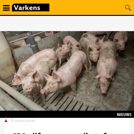
NIEUWS
© Varkens Archief