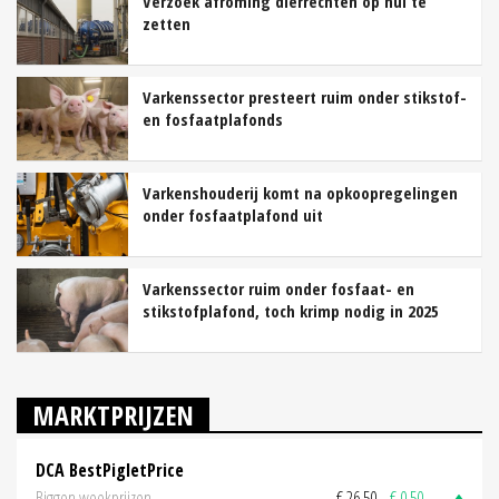
Verzoek afroming dierrechten op nul te
zetten
Varkenssector presteert ruim onder stikstof-
en fosfaatplafonds
Varkenshouderij komt na opkoopregelingen
onder fosfaatplafond uit
Varkenssector ruim onder fosfaat- en
stikstofplafond, toch krimp nodig in 2025
MARKTPRIJZEN
DCA BestPigletPrice
Biggen weekprijzen
€ 26,50
€ 0,50