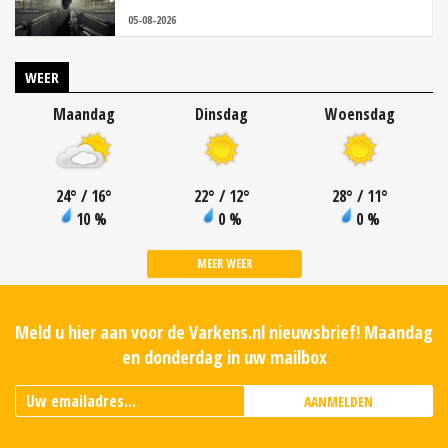
05-08-2026
WEER
Maandag
Dinsdag
Woensdag
24
°
/ 16
°
22
°
/ 12
°
28
°
/ 11
°
10 %
0 %
0 %
MEER WEER
Meld u hier aan voor de Varkens.nl nieuwsbrief! Maandag
en donderdag in uw mailbox
AANMELDEN