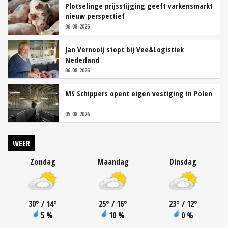
Plotselinge prijsstijging geeft varkensmarkt
nieuw perspectief
06-08-2026
Jan Vernooij stopt bij Vee&Logistiek
Nederland
06-08-2026
MS Schippers opent eigen vestiging in Polen
05-08-2026
WEER
Zondag
Maandag
Dinsdag
30
°
/ 14
°
25
°
/ 16
°
23
°
/ 12
°
5 %
10 %
0 %