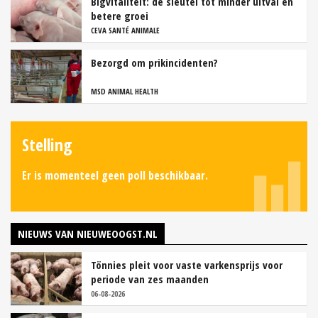
Bigvitaliteit: dé sleutel tot minder uitval en
betere groei
CEVA SANTÉ ANIMALE
Bezorgd om prikincidenten?
MSD ANIMAL HEALTH
Stelling
Er is momenteel geen poll beschikbaar.
NIEUWS VAN NIEUWEOOGST.NL
Tönnies pleit voor vaste varkensprijs voor
periode van zes maanden
06-08-2026