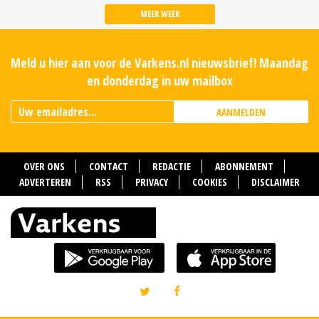
MEER WEER
Meld u hier aan voor de Varkens.nl nieuwsbrief! Maandag
en donderdag in uw mailbox
AANMELDEN
OVER ONS
CONTACT
REDACTIE
ABONNEMENT
ADVERTEREN
RSS
PRIVACY
COOKIES
DISCLAIMER