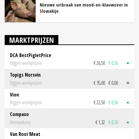
Nieuwe uitbraak van mond-en-klauwzeer in
Slowakije
MARKTPRIJZEN
DCA BestPigletPrice
Biggen weekprijzen
€ 26,50
€ 0,50
Topigs Norsvin
Biggen weekprijzen
€ 35,00
€ 0,00
Vion
Biggen weekprijzen
€ 22,50
€ 0,50
Compaxo
Vleesvarkens
€ 1,32
€ 0,10
Van Rooi Meat