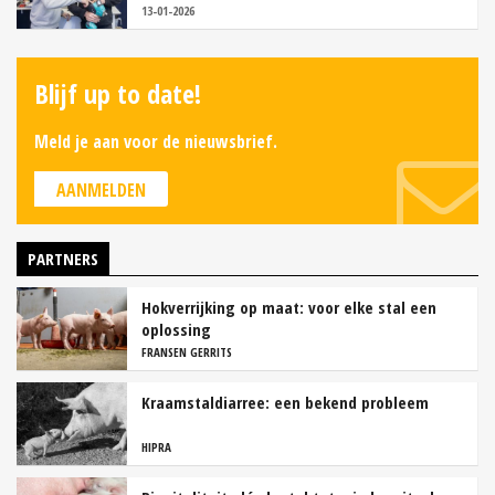
13-01-2026
Blijf up to date!
Meld je aan voor de nieuwsbrief.
AANMELDEN
PARTNERS
Hokverrijking op maat: voor elke stal een
oplossing
FRANSEN GERRITS
Kraamstaldiarree: een bekend probleem
HIPRA