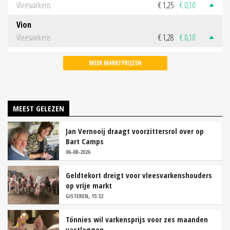
Vleesvarkens
€ 1,25
€ 0,10
Vion
Vleesvarkens
€ 1,28
€ 0,10
MEER MARKTPRIJZEN
MEEST GELEZEN
Jan Vernooij draagt voorzittersrol over op
Bart Camps
06-08-2026
Geldtekort dreigt voor vleesvarkenshouders
op vrije markt
GISTEREN, 15:32
Tönnies wil varkensprijs voor zes maanden
vastleggen