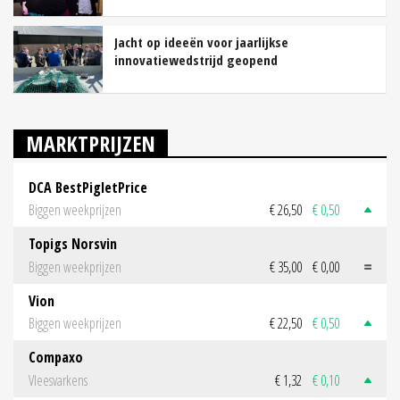
Jacht op ideeën voor jaarlijkse
innovatiewedstrijd geopend
MARKTPRIJZEN
DCA BestPigletPrice
Biggen weekprijzen
€ 26,50
€ 0,50
Topigs Norsvin
Biggen weekprijzen
€ 35,00
€ 0,00
Vion
Biggen weekprijzen
€ 22,50
€ 0,50
Compaxo
Vleesvarkens
€ 1,32
€ 0,10