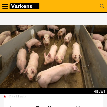
NIEUWS
© Henk Riswick