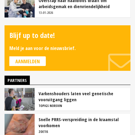
Overstap naar naaldloos draait om
arbeidsgemak en diervriendelijkheid
13-01-2026
Blijf up to date!
Meld je aan voor de nieuwsbrief.
AANMELDEN
PARTNERS
Varkenshouders laten veel genetische
vooruitgang liggen
TOPIGS NORSVIN
Snelle PRRS-verspreiding in de kraamstal
voorkomen
ZOETIS