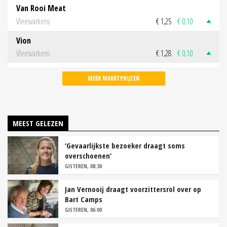
Van Rooi Meat
Vleesvarkens
€ 1,25
€ 0,10
Vion
Vleesvarkens
€ 1,28
€ 0,10
MEER MARKTPRIJZEN
MEEST GELEZEN
‘Gevaarlijkste bezoeker draagt soms
overschoenen’
GISTEREN, 08:30
Jan Vernooij draagt voorzittersrol over op
Bart Camps
GISTEREN, 06:00