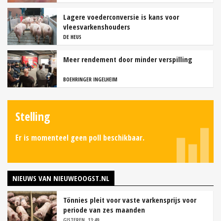
Lagere voederconversie is kans voor
vleesvarkenshouders
DE HEUS
Meer rendement door minder verspilling
BOEHRINGER INGELHEIM
Stelling
Er is momenteel geen poll beschikbaar.
NIEUWS VAN NIEUWEOOGST.NL
Tönnies pleit voor vaste varkensprijs voor
periode van zes maanden
GISTEREN, 13:49