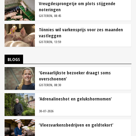
Vreugdesprongetje om plots stijgende
noteringen
GISTEREN, 08:45
Tönnies wil varkensprijs voor zes maanden
vastleggen
GISTEREN, 13:59
BLOGS
‘Gevaarlijkste bezoeker draagt soms
overschoenen’
GISTEREN, 08:30
‘Adrenalineshot en gelukshormomen’
30-07-2026
‘Vleesvarkensbedrijven en geldtekort’