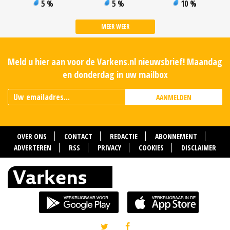
5 %
5 %
10 %
MEER WEER
Meld u hier aan voor de Varkens.nl nieuwsbrief! Maandag
en donderdag in uw mailbox
AANMELDEN
OVER ONS
CONTACT
REDACTIE
ABONNEMENT
ADVERTEREN
RSS
PRIVACY
COOKIES
DISCLAIMER