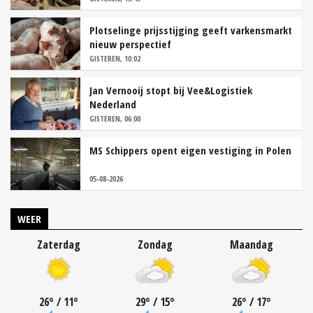
Plotselinge prijsstijging geeft varkensmarkt
nieuw perspectief
GISTEREN, 10:02
Jan Vernooij stopt bij Vee&Logistiek
Nederland
GISTEREN, 06:00
MS Schippers opent eigen vestiging in Polen
05-08-2026
WEER
Zaterdag
Zondag
Maandag
26
°
/ 11
°
29
°
/ 15
°
26
°
/ 17
°