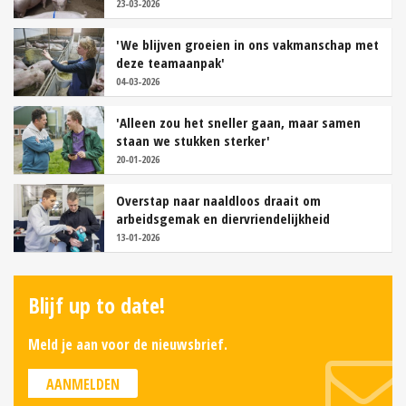
23-03-2026
'We blijven groeien in ons vakmanschap met
deze teamaanpak'
04-03-2026
'Alleen zou het sneller gaan, maar samen
staan we stukken sterker'
20-01-2026
Overstap naar naaldloos draait om
arbeidsgemak en diervriendelijkheid
13-01-2026
Blijf up to date!
Meld je aan voor de nieuwsbrief.
AANMELDEN