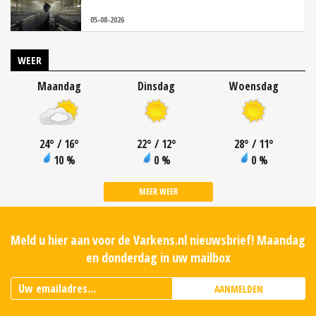
05-08-2026
WEER
Maandag
Dinsdag
Woensdag
24
°
/ 16
°
22
°
/ 12
°
28
°
/ 11
°
10 %
0 %
0 %
MEER WEER
Meld u hier aan voor de Varkens.nl nieuwsbrief! Maandag
en donderdag in uw mailbox
AANMELDEN