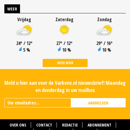
WEER
Vrijdag
Zaterdag
Zondag
24
°
/ 12
°
27
°
/ 12
°
29
°
/ 16
°
5 %
10 %
10 %
MEER WEER
Meld u hier aan voor de Varkens.nl nieuwsbrief! Maandag
en donderdag in uw mailbox
AANMELDEN
OVER ONS
CONTACT
REDACTIE
ABONNEMENT