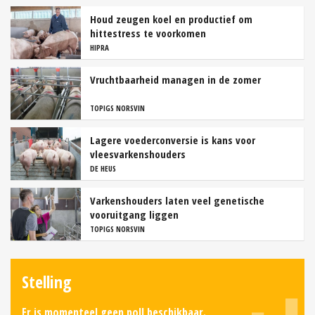
Houd zeugen koel en productief om
hittestress te voorkomen
HIPRA
Vruchtbaarheid managen in de zomer
TOPIGS NORSVIN
Lagere voederconversie is kans voor
vleesvarkenshouders
DE HEUS
Varkenshouders laten veel genetische
vooruitgang liggen
TOPIGS NORSVIN
Stelling
Er is momenteel geen poll beschikbaar.