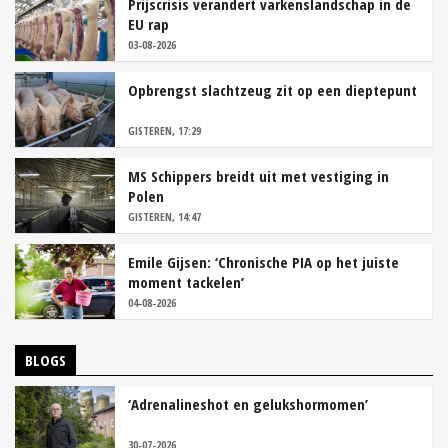
Prijscrisis verandert varkenslandschap in de
EU rap
03-08-2026
Opbrengst slachtzeug zit op een dieptepunt
GISTEREN, 17:29
MS Schippers breidt uit met vestiging in
Polen
GISTEREN, 14:47
Emile Gijsen: ‘Chronische PIA op het juiste
moment tackelen’
04-08-2026
BLOGS
‘Adrenalineshot en gelukshormomen’
30-07-2026