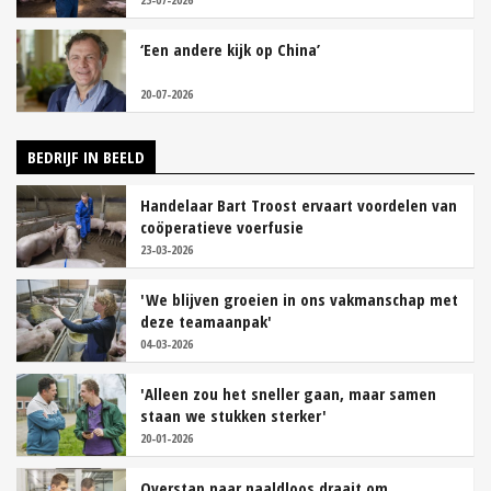
‘Een andere kijk op China’
20-07-2026
BEDRIJF IN BEELD
Handelaar Bart Troost ervaart voordelen van
coöperatieve voerfusie
23-03-2026
'We blijven groeien in ons vakmanschap met
deze teamaanpak'
04-03-2026
'Alleen zou het sneller gaan, maar samen
staan we stukken sterker'
20-01-2026
Overstap naar naaldloos draait om