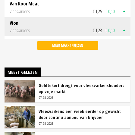
Van Rooi Meat
Vleesvarkens
€ 1,25
€ 0,10
Vion
Vleesvarkens
€ 1,28
€ 0,10
MEER MARKTPRIJZEN
MEEST GELEZEN
Geldtekort dreigt voor vleesvarkenshouders
op vrije markt
07-08-2026
Vleesvarkens een week eerder op gewicht
door continu aanbod van brijvoer
07-08-2026