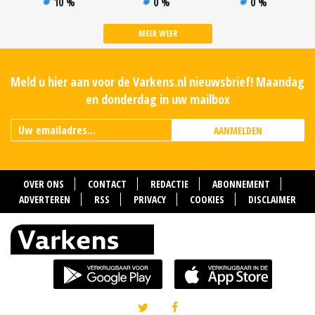
10 %
0 %
0 %
MEER WEER
Meld u hier aan voor de Varkens.nl nieuwsbrief! Maandag
en donderdag in uw mailbox
AANMELDEN
OVER ONS
CONTACT
REDACTIE
ABONNEMENT
ADVERTEREN
RSS
PRIVACY
COOKIES
DISCLAIMER