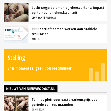
Luchtwegproblemen bij vleesvarkens: impact
op karkas- en vleeskwaliteit
CEVA SANTÉ ANIMALE
PRRSpectief: samen werken aan stabiele
resultaten
ZOETIS
Stelling
Er is momenteel geen poll beschikbaar.
NIEUWS VAN NIEUWEOOGST.NL
Tönnies pleit voor vaste varkensprijs voor
periode van zes maanden
06-08-2026