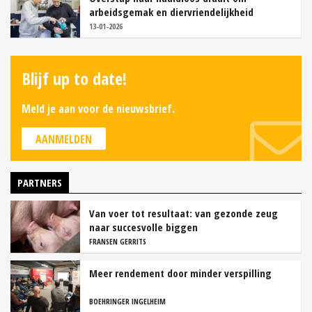
arbeidsgemak en diervriendelijkheid
13-01-2026
Blijf up to date!
Meld je aan voor de nieuwsbrief.
AANMELDEN
PARTNERS
Van voer tot resultaat: van gezonde zeug
naar succesvolle biggen
FRANSEN GERRITS
Meer rendement door minder verspilling
BOEHRINGER INGELHEIM