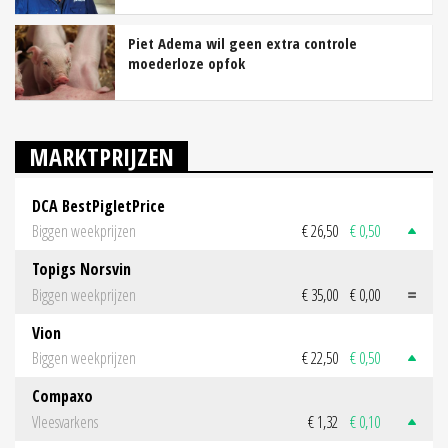
Piet Adema wil geen extra controle
moederloze opfok
MARKTPRIJZEN
DCA BestPigletPrice
Biggen weekprijzen
€ 26,50
€ 0,50
Topigs Norsvin
Biggen weekprijzen
€ 35,00
€ 0,00
Vion
Biggen weekprijzen
€ 22,50
€ 0,50
Compaxo
Vleesvarkens
€ 1,32
€ 0,10