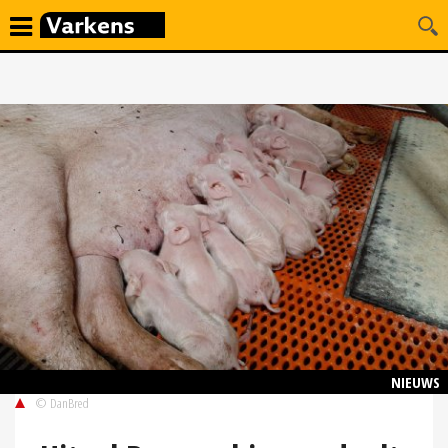
NIEUWS
© DanBred