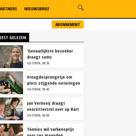
ARTNERS
NIEUWSBRIEF
ABONNEMENT
EEST GELEZEN
‘Gevaarlijkste bezoeker
draagt soms
overschoenen’
GISTEREN, 08:30
Vreugdesprongetje om
plots stijgende noteringen
GISTEREN, 08:45
Jan Vernooij draagt
voorzittersrol over op Bart
Camps
GISTEREN, 06:00
Tönnies wil varkensprijs
voor zes maanden