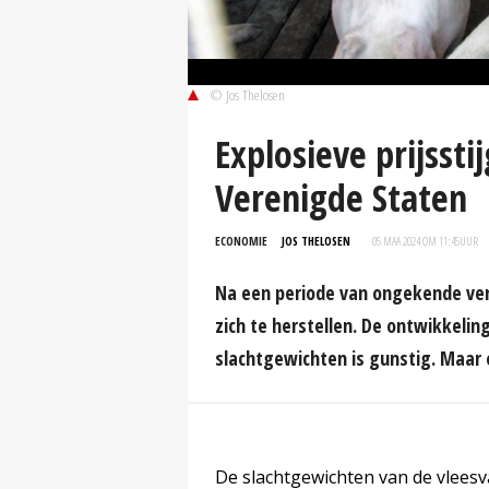
© Jos Thelosen
Explosieve prijssti
Verenigde Staten
ECONOMIE
JOS THELOSEN
05 MAA 2024 OM 11:45
UUR
Na een periode van ongekende verl
zich te herstellen. De ontwikkelin
slachtgewichten is gunstig. Maar o
De slachtgewichten van de vlees