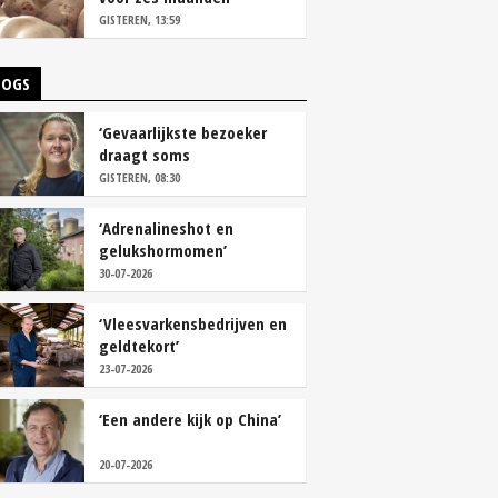
vastleggen
GISTEREN, 13:59
LOGS
‘Gevaarlijkste bezoeker
draagt soms
overschoenen’
GISTEREN, 08:30
‘Adrenalineshot en
gelukshormomen’
30-07-2026
‘Vleesvarkensbedrijven en
geldtekort’
23-07-2026
‘Een andere kijk op China’
20-07-2026