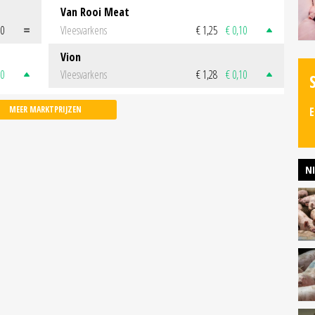
Van Rooi Meat
00
Vleesvarkens
€ 1,25
€ 0,10
Vion
50
Vleesvarkens
€ 1,28
€ 0,10
MEER MARKTPRIJZEN
E
N