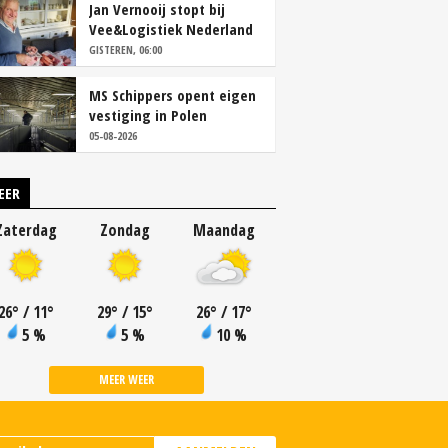
Jan Vernooij stopt bij
Vee&Logistiek Nederland
GISTEREN, 06:00
MS Schippers opent eigen
vestiging in Polen
05-08-2026
EER
Zaterdag
Zondag
Maandag
26
°
/ 11
°
29
°
/ 15
°
26
°
/ 17
°
5 %
5 %
10 %
MEER WEER