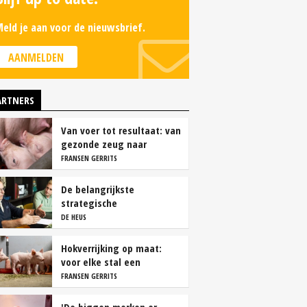
eld je aan voor de nieuwsbrief.
AANMELDEN
ARTNERS
Van voer tot resultaat: van
gezonde zeug naar
succesvolle biggen
FRANSEN GERRITS
De belangrijkste
strategische
overwegingen van
DE HEUS
vleesvarkenshouders
Hokverrijking op maat:
voor elke stal een
oplossing
FRANSEN GERRITS