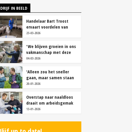
DRIJF IN BEELD
Handelaar Bart Troost
ervaart voordelen van
coöperatieve voerfusie
23-03-2026
'We blijven groeien in ons
vakmanschap met deze
teamaanpak'
04-03-2026
'Alleen zou het sneller
gaan, maar samen staan
we stukken sterker'
20-01-2026
Overstap naar naaldloos
draait om arbeidsgemak
en diervriendelijkheid
13-01-2026
Blijf up to date!