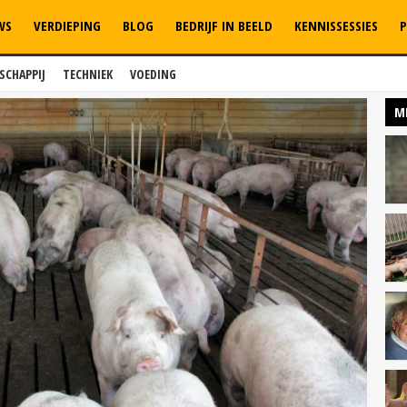
WS
VERDIEPING
BLOG
BEDRIJF IN BEELD
KENNISSESSIES
P
SCHAPPIJ
TECHNIEK
VOEDING
M