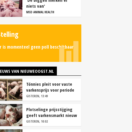
'De biggen merken er
niets van'
MSD ANIMAL HEALTH
Stelling
r is momenteel geen poll beschikbaar.
IEUWS VAN NIEUWEOOGST.NL
Tönnies pleit voor vaste
varkensprijs voor periode
van zes maanden
GISTEREN, 13:49
Plotselinge prijsstijging
geeft varkensmarkt nieuw
perspectief
GISTEREN, 10:02