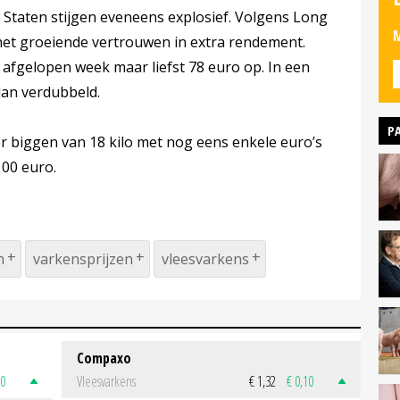
 Staten stijgen eveneens explosief. Volgens Long
M
het groeiende vertrouwen in extra rendement.
 afgelopen week maar liefst 78 euro op. In een
 dan verdubbeld.
P
or biggen van 18 kilo met nog eens enkele euro’s
100 euro.
n
varkensprijzen
vleesvarkens
Compaxo
50
Vleesvarkens
€ 1,32
€ 0,10