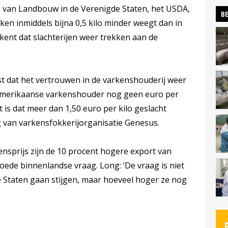
ie van Landbouw in de Verenigde Staten, het USDA,
BE
rken inmiddels bijna 0,5 kilo minder weegt dan in
ekent dat slachterijen weer trekken aan de
t dat het vertrouwen in de varkenshouderij weer
n Amerikaanse varkenshouder nog geen euro per
t is dat meer dan 1,50 euro per kilo geslacht
ng van varkensfokkerijorganisatie Genesus.
ensprijs zijn de 10 procent hogere export van
ede binnenlandse vraag. Long: ‘De vraag is niet
de Staten gaan stijgen, maar hoeveel hoger ze nog