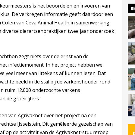
keurmeesters is het beoordelen en invoeren van
BE
klus. De verkregen informatie geeft daardoor een
n Colen van Ceva Animal Health in samenwerking
n diverse dierartsenpraktijken twee jaar onderzoek
lachtbon zegt niets over de ernst van de
het infectiemoment. In het project hebben we
 veel meer van littekens af kunnen lezen. Dat
achte beeld in de stal bij de varkenshouder rond
n ruim 12.000 onderzochte varkens
n de groeicijfers.’
eden van Agrivaknet over het project na een
trechtse IJsselstein. Dit gemêleerde gezelschap van
af op de activiteit van de Agrivaknet-stuurgroep