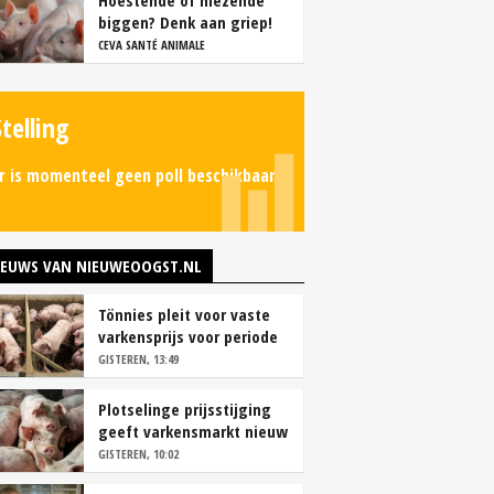
Hoestende of niezende
biggen? Denk aan griep!
CEVA SANTÉ ANIMALE
Stelling
r is momenteel geen poll beschikbaar.
IEUWS VAN NIEUWEOOGST.NL
Tönnies pleit voor vaste
varkensprijs voor periode
van zes maanden
GISTEREN, 13:49
Plotselinge prijsstijging
geeft varkensmarkt nieuw
perspectief
GISTEREN, 10:02