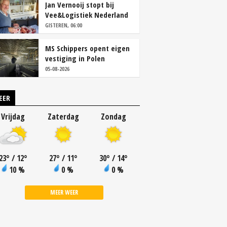
Jan Vernooij stopt bij
Vee&Logistiek Nederland
GISTEREN, 06:00
MS Schippers opent eigen
vestiging in Polen
05-08-2026
EER
Vrijdag
Zaterdag
Zondag
23
°
/ 12
°
27
°
/ 11
°
30
°
/ 14
°
10 %
0 %
0 %
MEER WEER