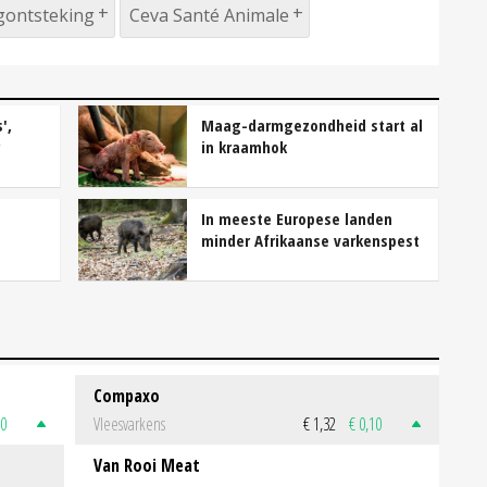
gontsteking
Ceva Santé Animale
',
Maag-darmgezondheid start al
in kraamhok
In meeste Europese landen
minder Afrikaanse varkenspest
Compaxo
50
Vleesvarkens
€ 1,32
€ 0,10
Van Rooi Meat