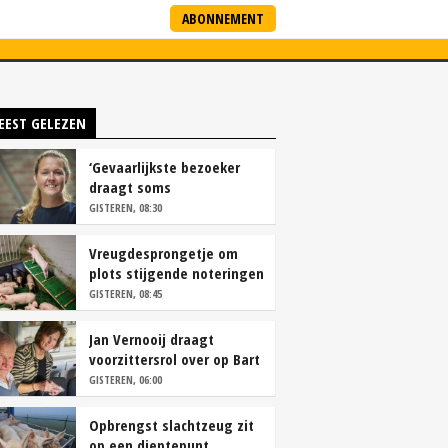
ABONNEMENT
ARTNERS
NIEUWSBRIEF
EEST GELEZEN
‘Gevaarlijkste bezoeker
draagt soms
overschoenen’
GISTEREN, 08:30
Vreugdesprongetje om
plots stijgende noteringen
GISTEREN, 08:45
Jan Vernooij draagt
voorzittersrol over op Bart
Camps
GISTEREN, 06:00
Opbrengst slachtzeug zit
op een dieptepunt