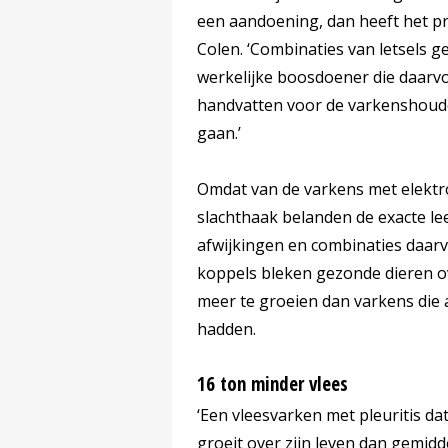
een aandoening, dan heeft het p
Colen. ‘Combinaties van letsels g
werkelijke boosdoener die daarvoo
handvatten voor de varkenshouder
gaan.’
Omdat van de varkens met elektr
slachthaak belanden de exacte leef
afwijkingen en combinaties daar
koppels bleken gezonde dieren o
meer te groeien dan varkens die 
hadden.
16 ton minder vlees
‘Een vleesvarken met pleuritis da
groeit over zijn leven dan gemidd