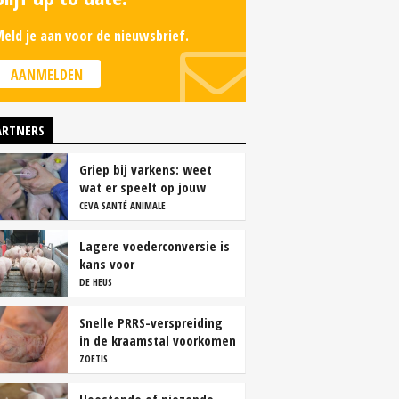
eld je aan voor de nieuwsbrief.
AANMELDEN
ARTNERS
Griep bij varkens: weet
wat er speelt op jouw
bedrijf
CEVA SANTÉ ANIMALE
Lagere voederconversie is
kans voor
vleesvarkenshouders
DE HEUS
Snelle PRRS-verspreiding
in de kraamstal voorkomen
ZOETIS