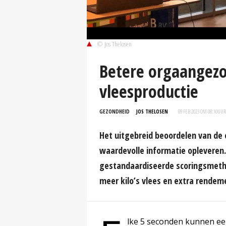
© Jos Thelosen
Betere orgaangez
vleesproductie
GEZONDHEID
JOS THELOSEN
09 FEB 2023 OM 08:10
UUR
Het uitgebreid beoordelen van de o
waardevolle informatie opleveren.
gestandaardiseerde scoringsmeth
meer kilo’s vlees en extra rendeme
lke 5 seconden kunnen een