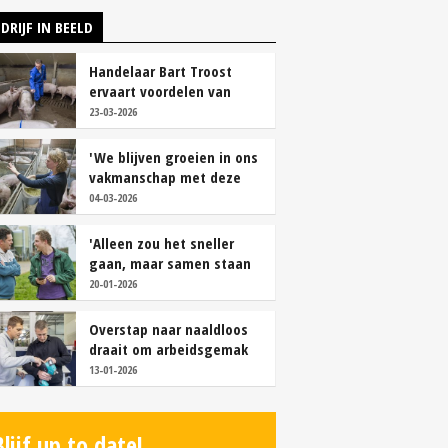
DRIJF IN BEELD
Handelaar Bart Troost
ervaart voordelen van
coöperatieve voerfusie
23-03-2026
'We blijven groeien in ons
vakmanschap met deze
teamaanpak'
04-03-2026
'Alleen zou het sneller
gaan, maar samen staan
we stukken sterker'
20-01-2026
Overstap naar naaldloos
draait om arbeidsgemak
en diervriendelijkheid
13-01-2026
Blijf up to date!