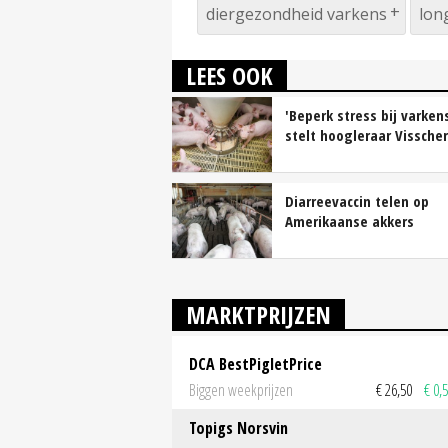
diergezondheid varkens
lon
LEES OOK
'Beperk stress bij varkens
stelt hoogleraar Visscher
Diarreevaccin telen op
Amerikaanse akkers
MARKTPRIJZEN
DCA BestPigletPrice
Biggen weekprijzen
€ 26,50
€ 0,
Topigs Norsvin