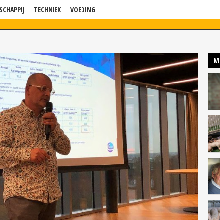
SCHAPPIJ
TECHNIEK
VOEDING
WS
VERDIEPING
BLOG
BEDRIJF IN BEELD
KENNISSESSIES
P
M