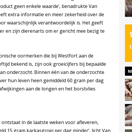
roduct geen enkele waarde’, benadrukte Van
eeft extra informatie en meer zekerheid over de
r waarschijnlijk verantwoordelijk is. Het geeft
 en zijn dierenarts om er gericht mee bezig te
E
onische oormerken die bij Westfort aan de
tijd bekend is, zijn ook groeicijfers bij bepaalde
N
van onderzocht. Binnen één van de onderzochte
ver hun leven heen gemiddeld 60 gram per dag
afwijkingen aan de longen en het borstvlies
t ontstaat in de laatste weken voor afleveren,
eld 15 gram karkasgroei per dag minder’, licht Van