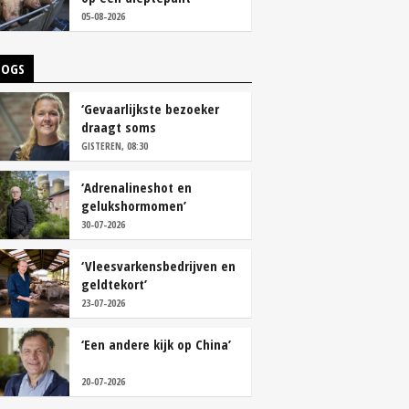
05-08-2026
LOGS
‘Gevaarlijkste bezoeker
draagt soms
overschoenen’
GISTEREN, 08:30
‘Adrenalineshot en
gelukshormomen’
30-07-2026
‘Vleesvarkensbedrijven en
geldtekort’
23-07-2026
‘Een andere kijk op China’
20-07-2026