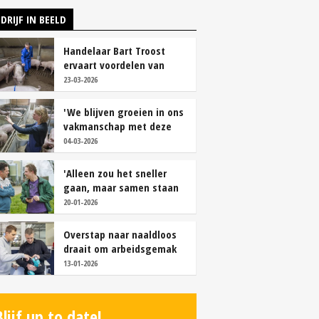
DRIJF IN BEELD
Handelaar Bart Troost
ervaart voordelen van
coöperatieve voerfusie
23-03-2026
'We blijven groeien in ons
vakmanschap met deze
teamaanpak'
04-03-2026
'Alleen zou het sneller
gaan, maar samen staan
we stukken sterker'
20-01-2026
Overstap naar naaldloos
draait om arbeidsgemak
en diervriendelijkheid
13-01-2026
Blijf up to date!