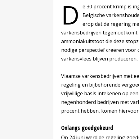
D
e 30 procent krimp is i
Belgische varkenshouder
erop dat de regering met
varkensbedrijven tegemoetkomt aa
ammoniakuitstoot die deze stopz
nodige perspectief creëren voor d
varkensvlees blijven produceren, 
Vlaamse varkensbedrijven met ee
regeling en bijbehorende vergo
vrijwillige basis intekenen op een
negenhonderd bedrijven met vark
procent hebben, komen hiervoor
Onlangs goedgekeurd
Op 24 juni werd de regeling goe