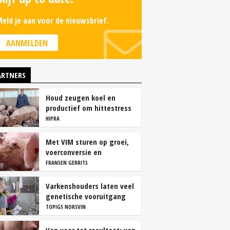
eld je aan voor de nieuwsbrief.
AANMELDEN
ARTNERS
Houd zeugen koel en
productief om hittestress
te voorkomen
HIPRA
Met VIM sturen op groei,
voerconversie en
rendement
FRANSEN GERRITS
Varkenshouders laten veel
genetische vooruitgang
liggen
TOPIGS NORSVIN