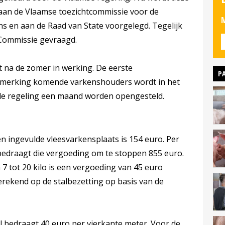
 aan de Vlaamse toezichtcommissie voor de
M
 en aan de Raad van State voorgelegd. Tegelijk
Commissie gevraagd.
t na de zomer in werking. De eerste
P
anmerking komende varkenshouders wordt in het
 de regeling een maand worden opengesteld.
 ingevulde vleesvarkensplaats is 154 euro. Per
) bedraagt die vergoeding om te stoppen 855 euro.
7 tot 20 kilo is een vergoeding van 45 euro
rekend op de stalbezetting op basis van de
 bedraagt 40 euro per vierkante meter. Voor de