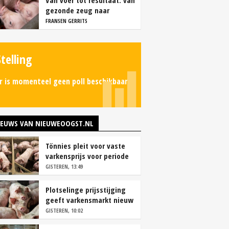
Van voer tot resultaat: van
gezonde zeug naar
succesvolle biggen
FRANSEN GERRITS
Stelling
r is momenteel geen poll beschikbaar.
IEUWS VAN NIEUWEOOGST.NL
Tönnies pleit voor vaste
varkensprijs voor periode
van zes maanden
GISTEREN, 13:49
Plotselinge prijsstijging
geeft varkensmarkt nieuw
perspectief
GISTEREN, 10:02