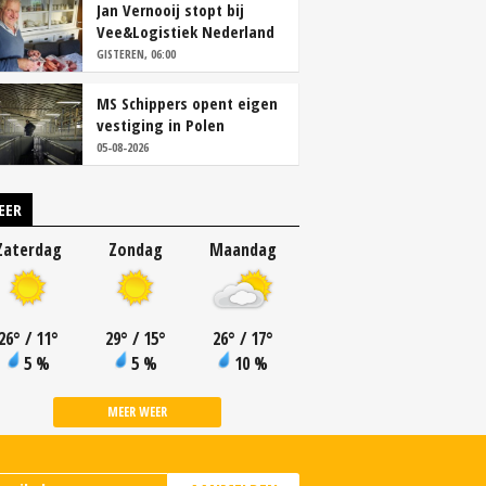
Jan Vernooij stopt bij
Vee&Logistiek Nederland
GISTEREN, 06:00
MS Schippers opent eigen
vestiging in Polen
05-08-2026
EER
Zaterdag
Zondag
Maandag
26
°
/ 11
°
29
°
/ 15
°
26
°
/ 17
°
5 %
5 %
10 %
MEER WEER