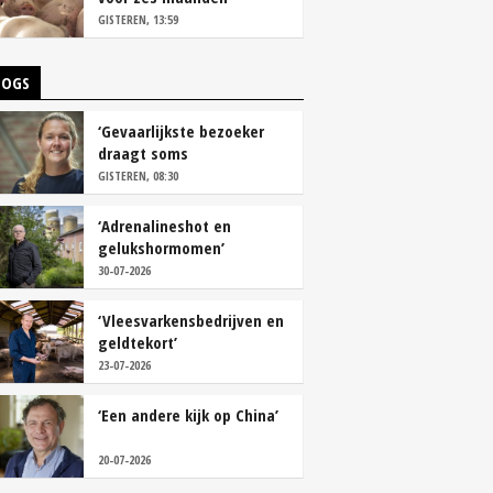
vastleggen
GISTEREN, 13:59
LOGS
‘Gevaarlijkste bezoeker
draagt soms
overschoenen’
GISTEREN, 08:30
‘Adrenalineshot en
gelukshormomen’
30-07-2026
‘Vleesvarkensbedrijven en
geldtekort’
23-07-2026
‘Een andere kijk op China’
20-07-2026