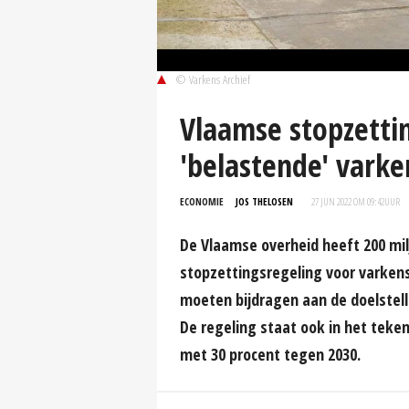
© Varkens Archief
Vlaamse stopzetti
'belastende' vark
ECONOMIE
JOS THELOSEN
27 JUN 2022 OM 09:42
UUR
De Vlaamse overheid heeft 200 milj
stopzettingsregeling voor varkens
moeten bijdragen aan de doelstel
De regeling staat ook in het tek
met 30 procent tegen 2030.