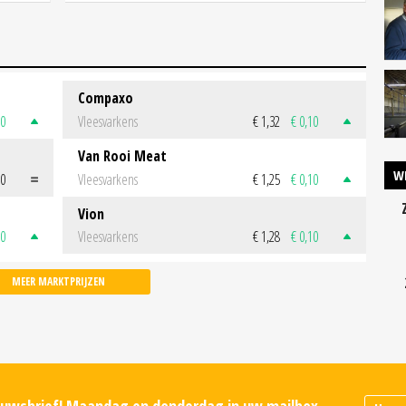
Compaxo
50
Vleesvarkens
€ 1,32
€ 0,10
Van Rooi Meat
W
00
Vleesvarkens
€ 1,25
€ 0,10
Vion
50
Vleesvarkens
€ 1,28
€ 0,10
MEER MARKTPRIJZEN