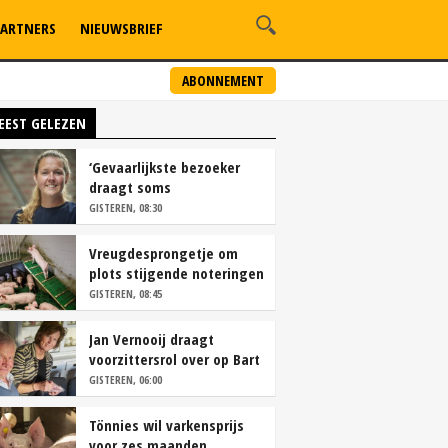
ARTNERS
NIEUWSBRIEF
ABONNEMENT
EEST GELEZEN
‘Gevaarlijkste bezoeker
draagt soms
overschoenen’
GISTEREN, 08:30
Vreugdesprongetje om
plots stijgende noteringen
GISTEREN, 08:45
Jan Vernooij draagt
voorzittersrol over op Bart
Camps
GISTEREN, 06:00
Tönnies wil varkensprijs
voor zes maanden