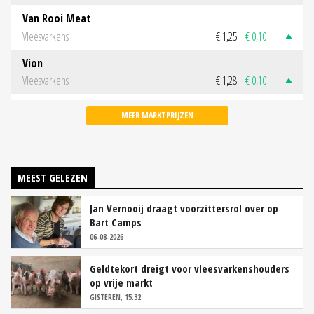
Van Rooi Meat
Vleesvarkens
€ 1,25
€ 0,10
Vion
Vleesvarkens
€ 1,28
€ 0,10
MEER MARKTPRIJZEN
MEEST GELEZEN
Jan Vernooij draagt voorzittersrol over op
Bart Camps
06-08-2026
Geldtekort dreigt voor vleesvarkenshouders
op vrije markt
GISTEREN, 15:32