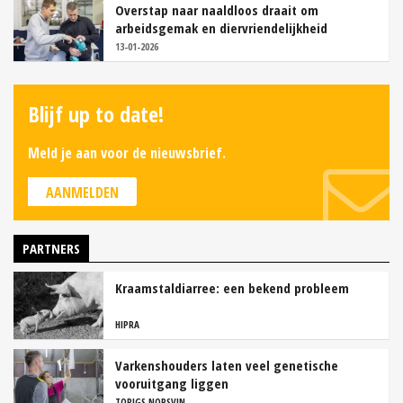
Overstap naar naaldloos draait om
arbeidsgemak en diervriendelijkheid
13-01-2026
Blijf up to date!
Meld je aan voor de nieuwsbrief.
AANMELDEN
PARTNERS
Kraamstaldiarree: een bekend probleem
HIPRA
Varkenshouders laten veel genetische
vooruitgang liggen
TOPIGS NORSVIN