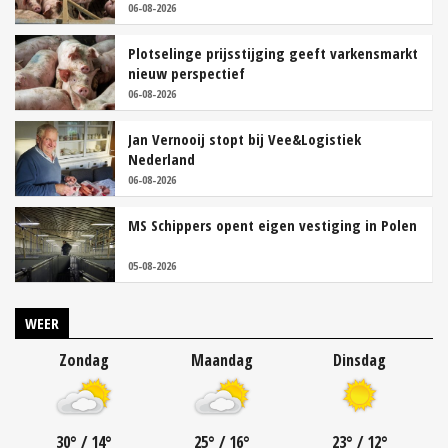
06-08-2026
Plotselinge prijsstijging geeft varkensmarkt
nieuw perspectief
06-08-2026
Jan Vernooij stopt bij Vee&Logistiek
Nederland
06-08-2026
MS Schippers opent eigen vestiging in Polen
05-08-2026
WEER
Zondag
Maandag
Dinsdag
30
°
/ 14
°
25
°
/ 16
°
23
°
/ 12
°