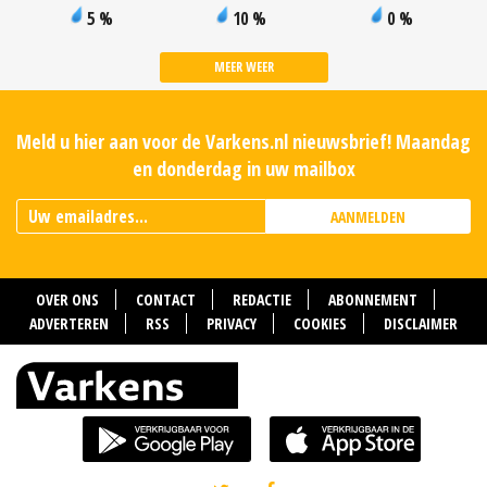
5 %
10 %
0 %
MEER WEER
Meld u hier aan voor de Varkens.nl nieuwsbrief! Maandag
en donderdag in uw mailbox
AANMELDEN
OVER ONS
CONTACT
REDACTIE
ABONNEMENT
ADVERTEREN
RSS
PRIVACY
COOKIES
DISCLAIMER