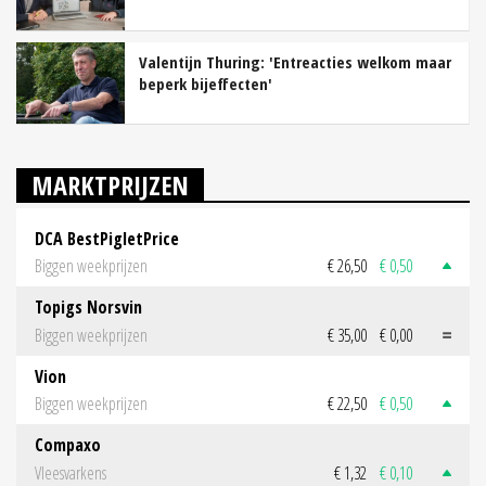
Valentijn Thuring: 'Entreacties welkom maar
beperk bijeffecten'
MARKTPRIJZEN
DCA BestPigletPrice
Biggen weekprijzen
€ 26,50
€ 0,50
Topigs Norsvin
Biggen weekprijzen
€ 35,00
€ 0,00
Vion
Biggen weekprijzen
€ 22,50
€ 0,50
Compaxo
Vleesvarkens
€ 1,32
€ 0,10