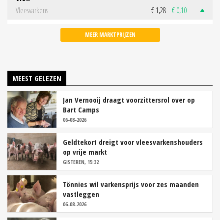
Vleesvarkens
€ 1,28
€ 0,10
MEER MARKTPRIJZEN
MEEST GELEZEN
Jan Vernooij draagt voorzittersrol over op
Bart Camps
06-08-2026
Geldtekort dreigt voor vleesvarkenshouders
op vrije markt
GISTEREN, 15:32
Tönnies wil varkensprijs voor zes maanden
vastleggen
06-08-2026