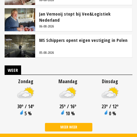
Jan Vernooij stopt bij Vee&Logistiek
Nederland
06-08-2026
MS Schippers opent eigen vestiging in Polen
05-08-2026
WEER
Zondag
Maandag
Dinsdag
30
°
/ 14
°
25
°
/ 16
°
23
°
/ 12
°
5 %
10 %
0 %
MEER WEER