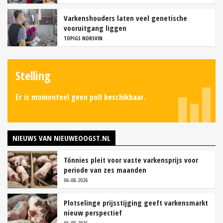
Varkenshouders laten veel genetische
vooruitgang liggen
TOPIGS NORSVIN
Stelling
Er is momenteel geen poll beschikbaar.
NIEUWS VAN NIEUWEOOGST.NL
Tönnies pleit voor vaste varkensprijs voor
periode van zes maanden
06-08-2026
Plotselinge prijsstijging geeft varkensmarkt
nieuw perspectief
06-08-2026