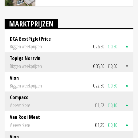
MARKTPRIJZEN
DCA BestPigletPrice
Biggen weekprijzen
€ 26,50
€ 0,50
Topigs Norsvin
Biggen weekprijzen
€ 35,00
€ 0,00
Vion
Biggen weekprijzen
€ 22,50
€ 0,50
Compaxo
Vleesvarkens
€ 1,32
€ 0,10
Van Rooi Meat
Vleesvarkens
€ 1,25
€ 0,10
Vion