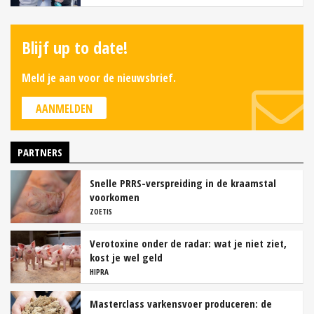
Blijf up to date!
Meld je aan voor de nieuwsbrief.
AANMELDEN
PARTNERS
Snelle PRRS-verspreiding in de kraamstal
voorkomen
ZOETIS
Verotoxine onder de radar: wat je niet ziet,
kost je wel geld
HIPRA
Masterclass varkensvoer produceren: de