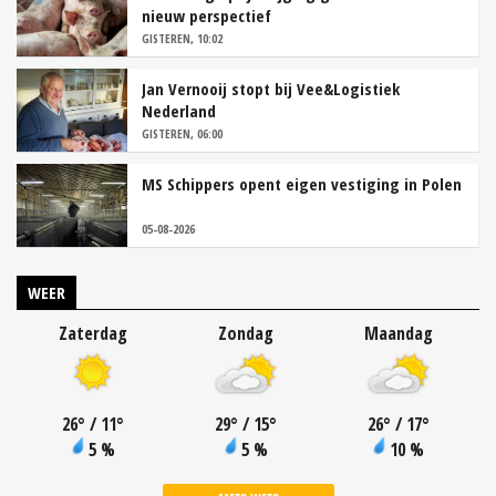
nieuw perspectief
GISTEREN, 10:02
Jan Vernooij stopt bij Vee&Logistiek
Nederland
GISTEREN, 06:00
MS Schippers opent eigen vestiging in Polen
05-08-2026
WEER
Zaterdag
Zondag
Maandag
26
°
/ 11
°
29
°
/ 15
°
26
°
/ 17
°
5 %
5 %
10 %