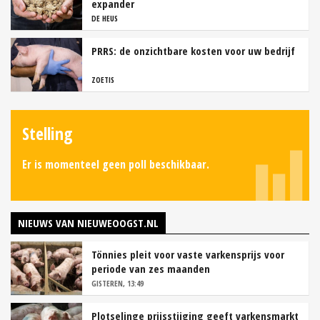
expander
DE HEUS
PRRS: de onzichtbare kosten voor uw bedrijf
ZOETIS
Stelling
Er is momenteel geen poll beschikbaar.
NIEUWS VAN NIEUWEOOGST.NL
Tönnies pleit voor vaste varkensprijs voor
periode van zes maanden
GISTEREN, 13:49
Plotselinge prijsstijging geeft varkensmarkt