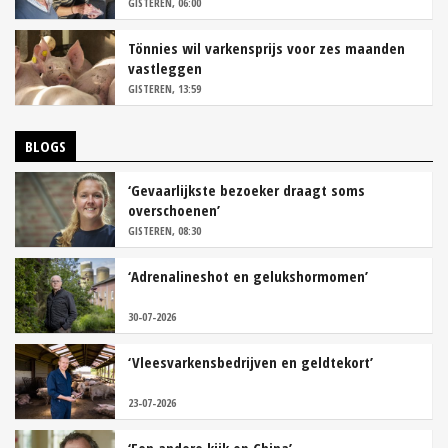
GISTEREN, 06:00
Tönnies wil varkensprijs voor zes maanden
vastleggen
GISTEREN, 13:59
BLOGS
‘Gevaarlijkste bezoeker draagt soms
overschoenen’
GISTEREN, 08:30
‘Adrenalineshot en gelukshormomen’
30-07-2026
‘Vleesvarkensbedrijven en geldtekort’
23-07-2026