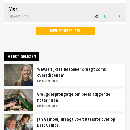
Vion
Vleesvarkens
€ 1,28
€ 0,10
MEER MARKTPRIJZEN
MEEST GELEZEN
‘Gevaarlijkste bezoeker draagt soms
overschoenen’
GISTEREN, 08:30
Vreugdesprongetje om plots stijgende
noteringen
GISTEREN, 08:45
Jan Vernooij draagt voorzittersrol over op
Bart Camps