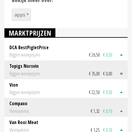
Bekijk meer over:
apps
MARKTPRIJZEN
DCA BestPigletPrice
Biggen weekprijzen
€ 26,50
€ 0,50
Topigs Norsvin
Biggen weekprijzen
€ 35,00
€ 0,00
Vion
Biggen weekprijzen
€ 22,50
€ 0,50
Compaxo
Vleesvarkens
€ 1,32
€ 0,10
Van Rooi Meat
Vleesvarkens
€ 1,25
€ 0,10