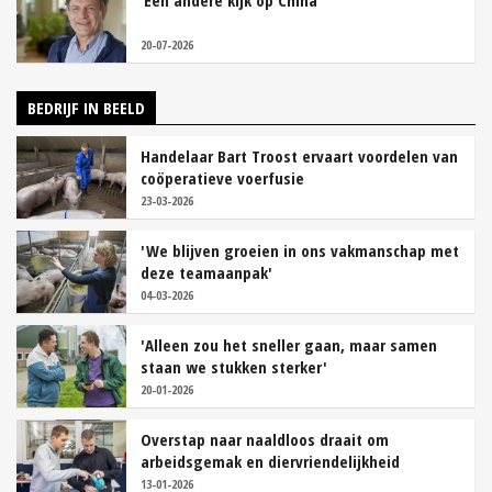
‘Een andere kijk op China’
20-07-2026
BEDRIJF IN BEELD
Handelaar Bart Troost ervaart voordelen van
coöperatieve voerfusie
23-03-2026
'We blijven groeien in ons vakmanschap met
deze teamaanpak'
04-03-2026
'Alleen zou het sneller gaan, maar samen
staan we stukken sterker'
20-01-2026
Overstap naar naaldloos draait om
arbeidsgemak en diervriendelijkheid
13-01-2026