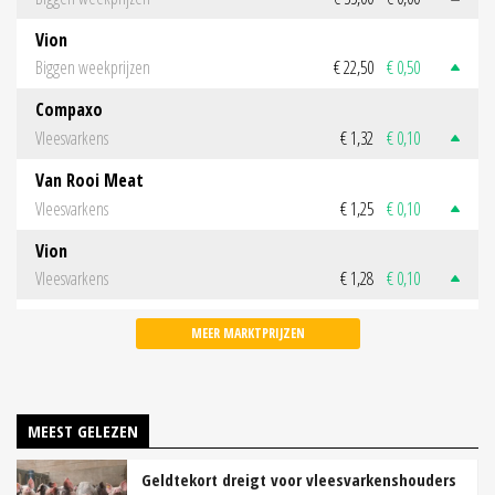
Vion
Biggen weekprijzen
€ 22,50
€ 0,50
Compaxo
Vleesvarkens
€ 1,32
€ 0,10
Van Rooi Meat
Vleesvarkens
€ 1,25
€ 0,10
Vion
Vleesvarkens
€ 1,28
€ 0,10
MEER MARKTPRIJZEN
MEEST GELEZEN
Geldtekort dreigt voor vleesvarkenshouders