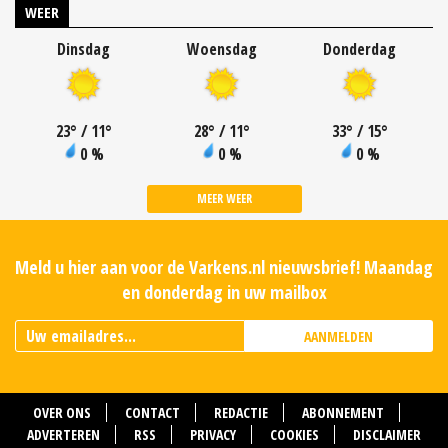
WEER
Dinsdag
Woensdag
Donderdag
23
°
/ 11
°
28
°
/ 11
°
33
°
/ 15
°
0 %
0 %
0 %
MEER WEER
Meld u hier aan voor de Varkens.nl nieuwsbrief! Maandag
en donderdag in uw mailbox
AANMELDEN
OVER ONS
CONTACT
REDACTIE
ABONNEMENT
ADVERTEREN
RSS
PRIVACY
COOKIES
DISCLAIMER