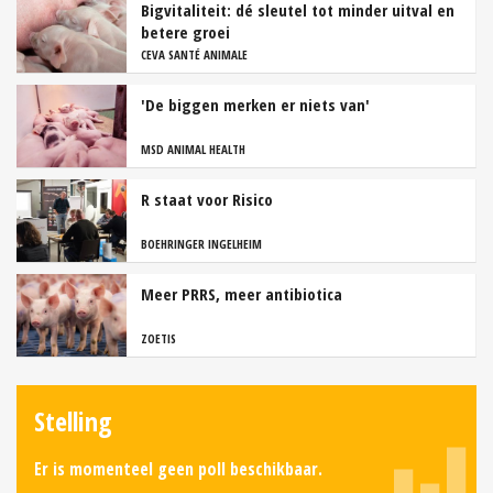
Bigvitaliteit: dé sleutel tot minder uitval en
betere groei
CEVA SANTÉ ANIMALE
'De biggen merken er niets van'
MSD ANIMAL HEALTH
R staat voor Risico
BOEHRINGER INGELHEIM
Meer PRRS, meer antibiotica
ZOETIS
Stelling
Er is momenteel geen poll beschikbaar.