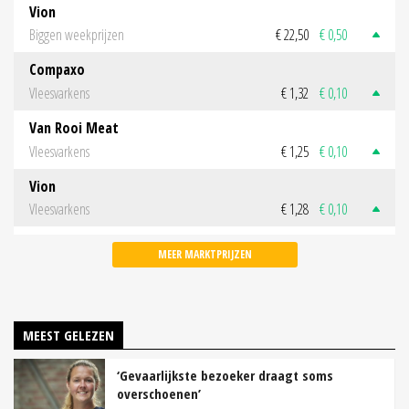
Vion
Biggen weekprijzen
€ 22,50
€ 0,50
Compaxo
Vleesvarkens
€ 1,32
€ 0,10
Van Rooi Meat
Vleesvarkens
€ 1,25
€ 0,10
Vion
Vleesvarkens
€ 1,28
€ 0,10
MEER MARKTPRIJZEN
MEEST GELEZEN
‘Gevaarlijkste bezoeker draagt soms
overschoenen’