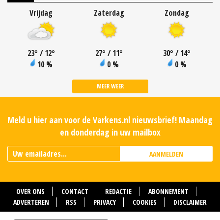
Vrijdag
Zaterdag
Zondag
23
°
/ 12
°
27
°
/ 11
°
30
°
/ 14
°
10 %
0 %
0 %
MEER WEER
Meld u hier aan voor de Varkens.nl nieuwsbrief! Maandag
en donderdag in uw mailbox
AANMELDEN
OVER ONS
CONTACT
REDACTIE
ABONNEMENT
ADVERTEREN
RSS
PRIVACY
COOKIES
DISCLAIMER