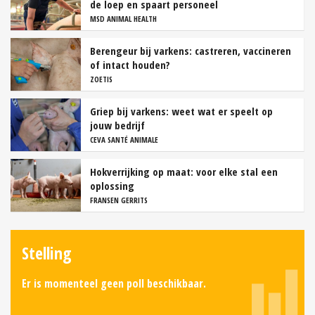
de loep en spaart personeel
MSD ANIMAL HEALTH
Berengeur bij varkens: castreren, vaccineren
of intact houden?
ZOETIS
Griep bij varkens: weet wat er speelt op
jouw bedrijf
CEVA SANTÉ ANIMALE
Hokverrijking op maat: voor elke stal een
oplossing
FRANSEN GERRITS
Stelling
Er is momenteel geen poll beschikbaar.