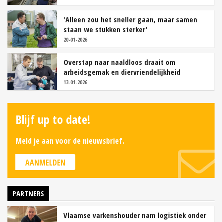
'Alleen zou het sneller gaan, maar samen
staan we stukken sterker'
20-01-2026
Overstap naar naaldloos draait om
arbeidsgemak en diervriendelijkheid
13-01-2026
Blijf up to date!
Meld je aan voor de nieuwsbrief.
AANMELDEN
PARTNERS
Vlaamse varkenshouder nam logistiek onder