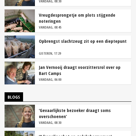
VANDAAG, 08:30
Vreugdesprongetje om plots stijgende
noteringen
VANDAAG, 08:45
Opbrengst slachtzeug zit op een dieptepunt
GISTEREN, 17:29
Jan Vernooij draagt voorzittersrol over op
Bart Camps
VANDAAG, 06:00
BLOGS
‘Gevaarlijkste bezoeker draagt soms
overschoenen’
VANDAAG, 08:30