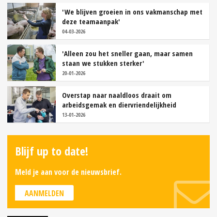
'We blijven groeien in ons vakmanschap met
deze teamaanpak'
04-03-2026
'Alleen zou het sneller gaan, maar samen
staan we stukken sterker'
20-01-2026
Overstap naar naaldloos draait om
arbeidsgemak en diervriendelijkheid
13-01-2026
Blijf up to date!
Meld je aan voor de nieuwsbrief.
AANMELDEN