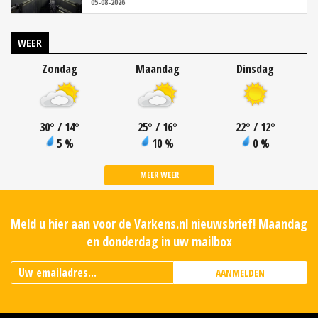
05-08-2026
WEER
Zondag
Maandag
Dinsdag
30
°
/ 14
°
25
°
/ 16
°
22
°
/ 12
°
5 %
10 %
0 %
MEER WEER
Meld u hier aan voor de Varkens.nl nieuwsbrief! Maandag
en donderdag in uw mailbox
AANMELDEN