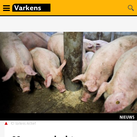
NIEUWS
© Varkens Archief